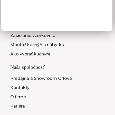
Služby pre vás
3D návrhy kuchýň
Zameranie kuchynskej linky
Zasielanie vzorkovníc
Montáž kuchýň a nábytku
Ako vybrať kuchyňu
Naša spoločnosť
Predajňa a Showroom Orlová
Kontakty
O firme
Kariéra