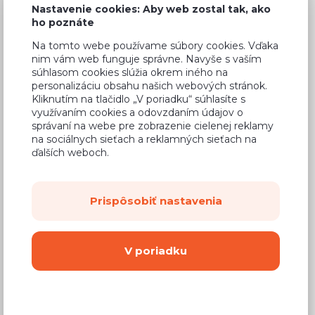
Nastavenie cookies: Aby web zostal tak, ako
ho poznáte
Na tomto webe používame súbory cookies. Vďaka
nim vám web funguje správne. Navyše s vaším
Bežná cena v štúdiách
485,75 €
súhlasom cookies slúžia okrem iného na
personalizáciu obsahu našich webových stránok.
286,59 €
Cena
Kliknutím na tlačidlo „V poriadku“ súhlasíte s
využívaním cookies a odovzdaním údajov o
(
233,00 €
bez DPH)
správaní na webe pre zobrazenie cielenej reklamy
na sociálnych sieťach a reklamných sieťach na
ďalších weboch.
Dostupnosť:
Na objednávku
Záručná doba:
24 mesiacov
Prispôsobiť nastavenia
Doprava:
od 14,90 €
Dodacia lehota:
8 - 12 týždňov
V poriadku
Mám záujem o
montáž
Kúpiť