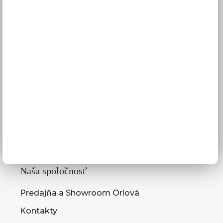
Obchodné podmienky
GDPR
Služby pre vás
3D návrhy kuchýň
Zameranie kuchynskej linky
Zasielanie vzorkovníc
Montáž kuchýň a nábytku
Ako vybrať kuchyňu
Naša spoločnosť
Predajňa a Showroom Orlová
Kontakty