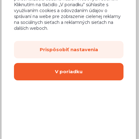
Kliknutím na tlačidlo „V poriadku“ súhlasíte s
využívaním cookies a odovzdaním údajov o
správaní na webe pre zobrazenie cielenej reklamy
na sociálnych sieťach a reklamných sieťach na
ďalších weboch.
Bežná cena v štúdiách
50,81 €
30,49 €
Cena
Prispôsobiť nastavenia
(
24,79 €
bez DPH)
Dostupnosť:
Na objednávku
V poriadku
Záručná doba:
24 mesiacov
Doprava:
od 14,90 €
Dodacia lehota:
8 - 12 týždňov
Mám záujem o
montáž
Kúpiť