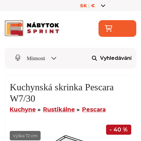
SK
|
€
Vyhledávání
Místnosti
Kuchynská skrinka Pescara
W7/30
Kuchyne
Rustikálne
Pescara
- 40 %
Výška 72 cm