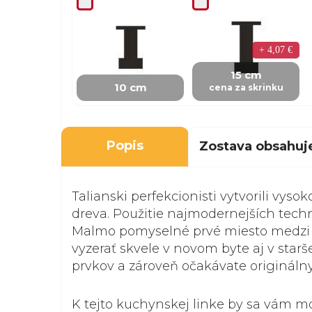
+ 4,07 €
15 cm
10 cm
cena za skrinku
Popis
Zostava obsahuj
Talianski perfekcionisti vytvorili vys
dreva. Použitie najmodernejších techn
Malmo pomyselné prvé miesto medz
vyzerať skvele v novom byte aj v star
prvkov a zároveň očakávate originálny
K tejto kuchynskej linke by sa vám m