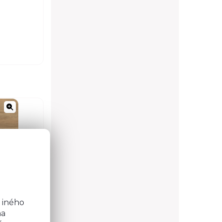
o
x
b
 iného
na