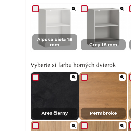
Alpská biela 18
mm
Grey 18 mm
Vyberte si farbu horných dvierok
Ares čierny
Permbroke