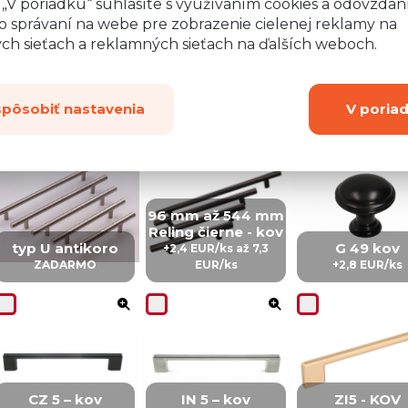
o „V poriadku“ súhlasíte s využívaním cookies a odovzda
o správaní na webe pre zobrazenie cielenej reklamy na
ych sieťach a reklamných sieťach na ďalších weboch.
Dub Casella hnedý
spôsobiť nastavenia
V poria
96 mm až 544 mm
Reling čierne - kov
typ U antikoro
G 49 kov
+2,4 EUR/ks až 7,3
ZADARMO
EUR/ks
+2,8 EUR/ks
CZ 5 – kov
IN 5 – kov
ZI5 - KOV