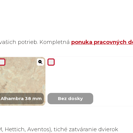
vašich potrieb. Kompletná
ponuka pracovných d
Alhambra 38 mm
Bez dosky
 Hettich, Aventos), tiché zatváranie dvierok