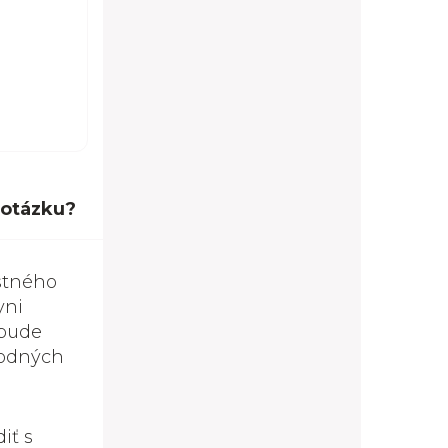
 otázku?
jstného
yni
 bude
rodných
iť s