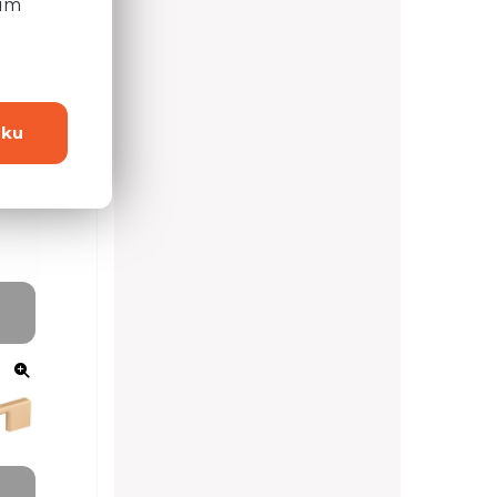
ním
dku