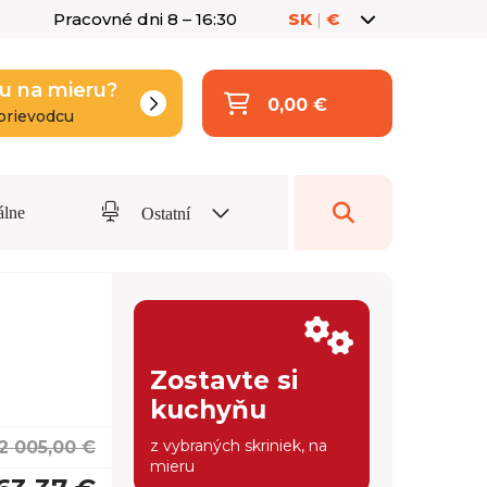
Pracovné dni 8 – 16:30
SK
|
€
u na mieru?
0,00 €
prievodcu
álne
Ostatní
Zostavte si
kuchyňu
z vybraných skriniek, na
2 005,00 €
mieru