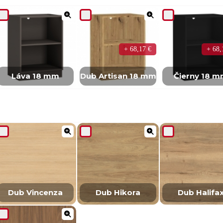
+ 68,17 €
+ 68,
Láva 18 mm
Dub Artisan 18 mm
Čierny 18 
Dub Vincenza
Dub Hikora
Dub Halifa