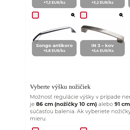
+7,3 EUR/ks
+3,2 EUR/ks
Songo antikoro
IN 3 – kov
+5,8 EUR/ks
+5,4 EUR/Ks
Vyberte výšku nožičiek
Možnosť regulácie výšky v prípade ne
je
86 cm (nožičky 10 cm)
alebo
91 cm
súčasťou balenia. Ak vyberiete nožičk
mieru.