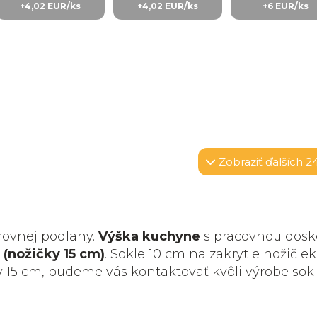
+4,02 EUR/ks
+4,02 EUR/ks
+6 EUR/ks
Zobraziť
ďalších 2
rovnej podlahy.
Výška kuchyne
s pracovnou dosk
 (nožičky 15 cm)
. Sokle 10 cm na zakrytie nožičiek
y 15 cm, budeme vás kontaktovať kvôli výrobe sok