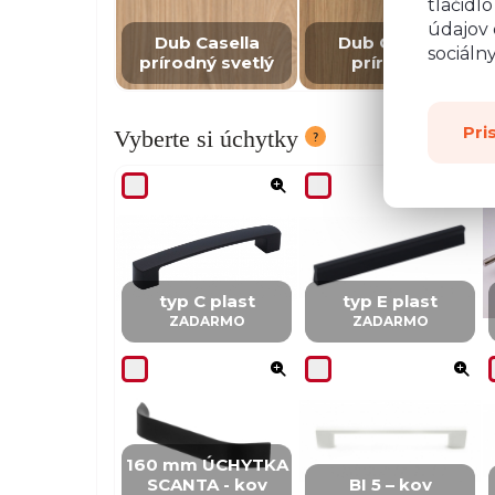
tlačidl
údajov 
Dub Casella
Dub Casella
sociáln
prírodný svetlý
prírodný
Pri
Vyberte si úchytky
typ C plast
typ E plast
ZADARMO
ZADARMO
160 mm ÚCHYTKA
SCANTA - kov
BI 5 – kov