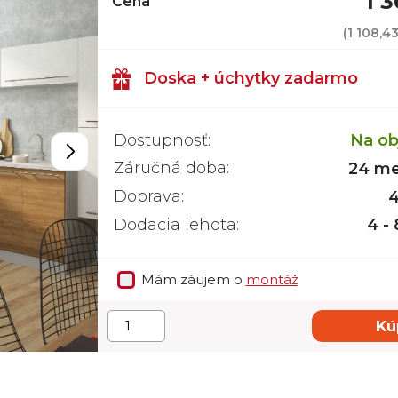
1 
Cena
(
1 108,4
Doska + úchytky zadarmo
Dostupnosť:
Na ob
Záručná doba:
24 me
Doprava:
4
Dodacia lehota:
4 -
Mám záujem o
montáž
Kú