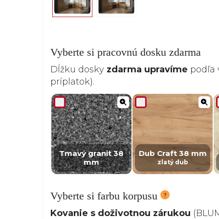
Vyberte si pracovnú dosku zdarma
Dĺžku dosky
zdarma upravíme
podľa 
príplatok).
Tmavý granit 38
Dub Craft 38 mm
mm
zlatý dub
Vyberte si farbu korpusu
Kovanie s doživotnou zárukou
(BLUM,