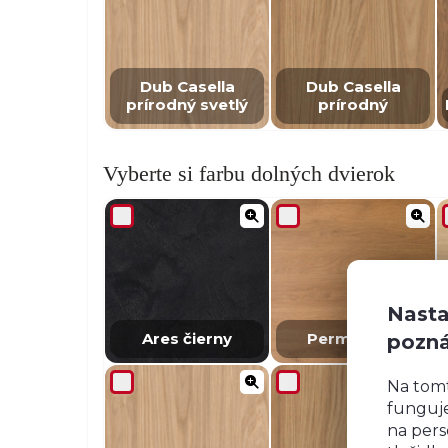
Dub Casella
Dub Casella
prírodný svetlý
prírodný
Vyberte si farbu dolných dvierok
Nasta
Ares čierny
Permbroke
pozn
Na tom
funguje
na pers