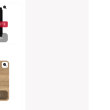
17 €
mm
x