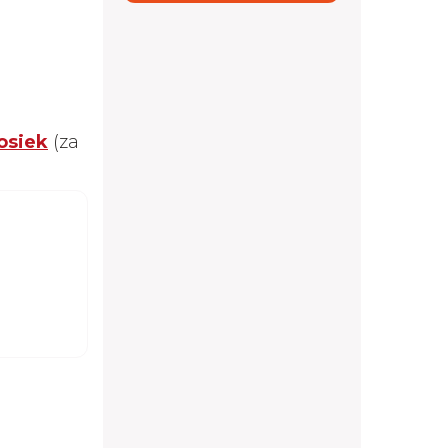
osiek
(za