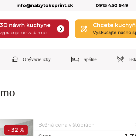
info@nabytoksprint.sk
0915 450 949
3D návrh kuchyne
Chcete kuchyň
vypracujeme zadarmo
Vyskúšajte nášho s
Obývacie izby
Spálne
Jed
lmo
Bežná cena v štúdiách
- 32 %