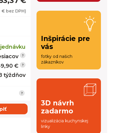
363,37 €
3 €
bez DPH)
Inšpirácie pre
vás
jednávku
siacov
fotky od našich
zákazníkov
9,90 €
 8 týždňov
3D návrh
piť
zadarmo
vizualizácia kuchynskej
linky