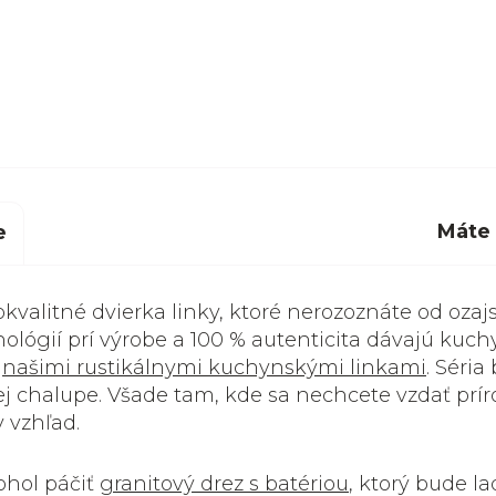
Máte
e
okokvalitné dvierka linky, ktoré nerozoznáte od oza
ológií prí výrobe a 100 % autenticita dávajú kuch
i
našimi rustikálnymi kuchynskými linkami
. Séria
šej chalupe. Všade tam, kde sa nechcete vzdať prí
 vzhľad.
ohol páčiť
granitový drez s batériou
, ktorý bude lad