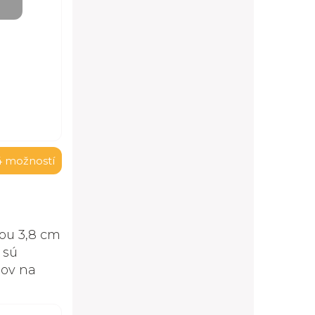
4 možností
ou 3,8 cm
 sú
lov na