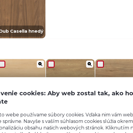
Dub Casella hnedý
venie cookies: Aby web zostal tak, ako h
Dub Vincenza
Dub Hikora
Dub Halifa
áte
to webe používame súbory cookies. Vďaka nim vám we
 správne. Navyše s vaším súhlasom cookies slúžia okrem
onalizáciu obsahu našich webových stránok. Kliknutím 