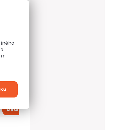
o
 M-4 L/P
Vitrína Mediolan M-3
b
 iného
na
ním
dku
277,24 €
Detail
Detail