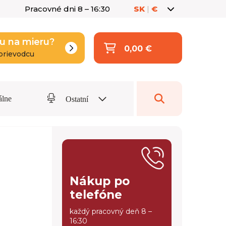
Pracovné dni 8 – 16:30
SK
|
€
u na mieru?
0,00 €
prievodcu
álne
Ostatní
Nákup po
telefóne
každý pracovný deň 8 –
16:30