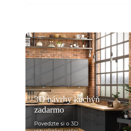
všemu deseti. Kuchyň je krásná a kvalitní. Ochotný pe
á, mi pomohla se vším a komunikovala ihned, bez prod
, které jsme postupně upravovaly, stejně tak mi poslal
rů pracovních desek a korpusů skříní. Montéři u nás str
3D návrhy kuchýň
oradili s každou překážkou, která na ně ať už ze strany
zadarmo
lace, křivých zdí apod., vykoukla. Nakonec při předání
Povedzte si o 3D