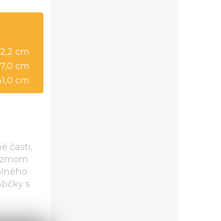
2,2 cm
97,0 cm
41,0 cm
 časti,
nizmom
 plného
žičky s