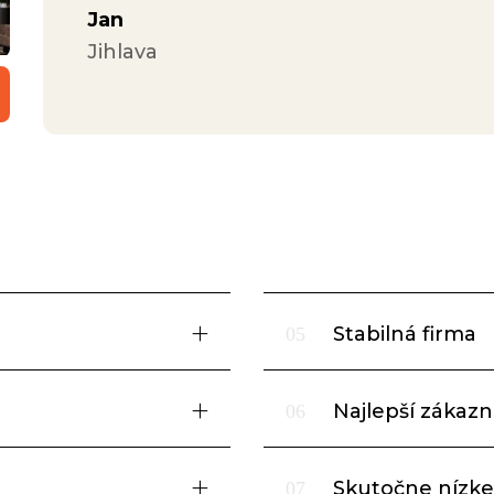
Jan
Jihlava
Stabilná firma
05
Najlepší zákazní
06
Skutočne nízke
07