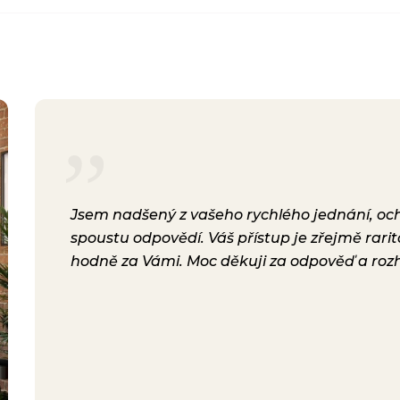
rsonál,
Jsem nadšený z vašeho rychlého jednání, ochot
lení.
spoustu odpovědí. Váš přístup je zřejmě rari
a i
hodně za Vámi. Moc děkuji za odpověď a roz
ávili