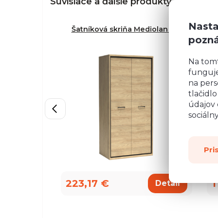
Súvisiace a ďalšie produkty z radu
Me
Nasta
Šatníková skriňa Mediolan M-1
P
pozn
Na tom
funguje
na pers
tlačidl
údajov 
sociáln
Pri
223,17 €
1
Detail