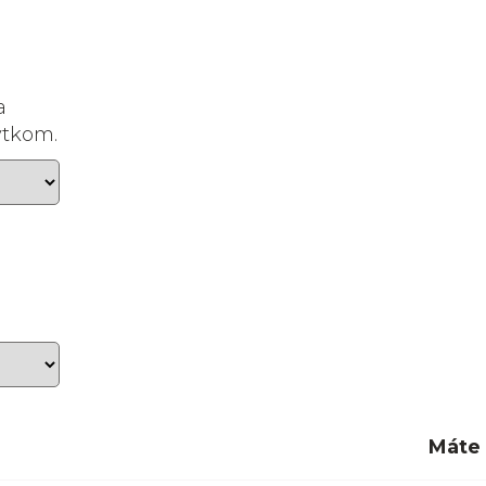
a
ytkom.
Máte