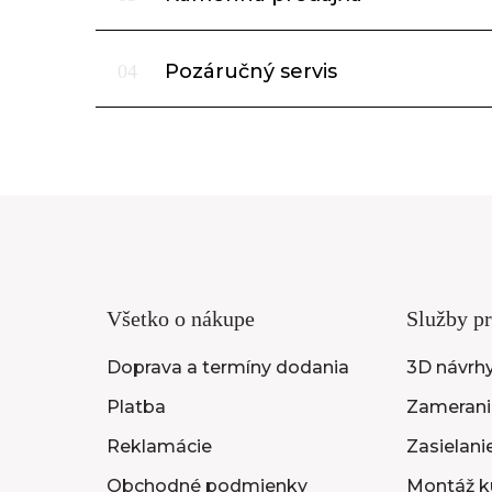
Pozáručný servis
04
Všetko o nákupe
Služby pr
Doprava a termíny dodania
3D návrh
Platba
Zameranie
Reklamácie
Zasielani
Obchodné podmienky
Montáž k