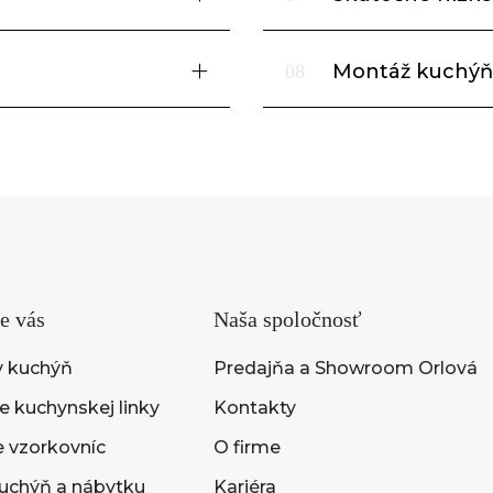
Montáž kuchýň
08
e vás
Naša spoločnosť
y kuchýň
Predajňa a Showroom Orlová
 kuchynskej linky
Kontakty
e vzorkovníc
O firme
uchýň a nábytku
Kariéra