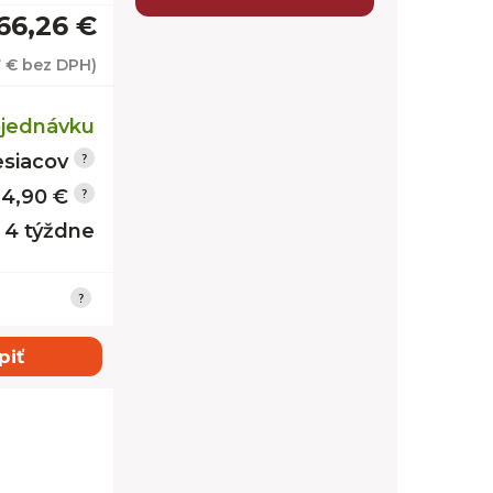
66,26 €
7 €
bez DPH)
jednávku
siacov
14,90 €
- 4 týždne
piť
 nožky + LED
Dub H