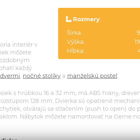
Rozmery
:
Šírka:
9
Výška:
1
ria interiér v
Hĺbka:
viek môžete
s ozdobným
ohatí každý
 dvermi
,
nočné stolíky
a
manželskú posteľ
.
siek s hrúbkou 16 a 32 mm, má ABS hrany, drevené
s rozstupom 128 mm. Dvierka sú opatrené mecha
úchytiek, otvárajú sa stlačením (push to open) do
m sklom. Nábytok môžete namontovať na čierne no