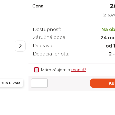
2
Cena
(
216,4
Dostupnosť:
Na ob
Záručná doba:
24 me
Doprava:
od 
Dodacia lehota:
2 
Mám záujem o
montáž
Kú
Dub Hikora
Dub Hikora +