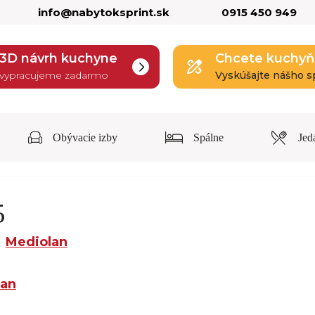
info@nabytoksprint.sk
0915 450 949
3D návrh kuchyne
Chcete kuchyň
vypracujeme zadarmo
Vyskúšajte nášho s
Obývacie izby
Spálne
Jed
5
Mediolan
lan