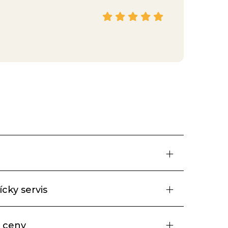
Hana
Facebook
cky servis
 ceny