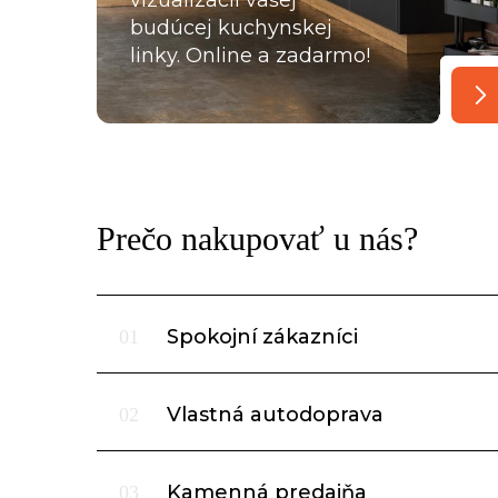
vizualizácii vašej
budúcej kuchynskej
linky. Online a zadarmo!
Prečo nakupovať u nás?
Spokojní zákazníci
01
Vlastná autodoprava
02
Kamenná predajňa
03