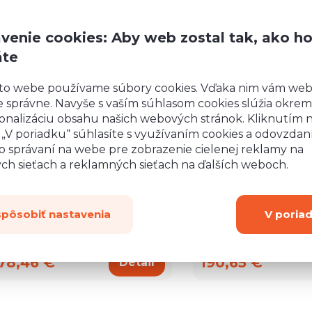
diolan
venie cookies: Aby web zostal tak, ako h
olicová skriňa Mediolan M-2 L/P
Vitrína Mediolan
áte
to webe používame súbory cookies. Vďaka nim vám we
 správne. Navyše s vaším súhlasom cookies slúžia okrem
onalizáciu obsahu našich webových stránok. Kliknutím 
o „V poriadku“ súhlasíte s využívaním cookies a odovzda
o správaní na webe pre zobrazenie cielenej reklamy na
ych sieťach a reklamných sieťach na ďalších weboch.
spôsobiť nastavenia
V poria
78,46 €
190,65 €
Detail