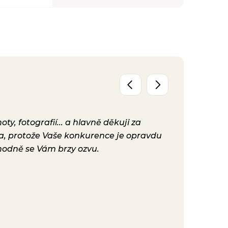
y, fotografií... a hlavně děkuji za
Už máme před
ta, protože Vaše konkurence je opravdu
konečně nast
hodně se Vám brzy ozvu.
bylo. Vaše ku