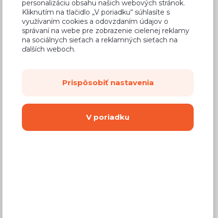
personalizáciu obsahu našich webových stránok.
Kliknutím na tlačidlo „V poriadku“ súhlasíte s
využívaním cookies a odovzdaním údajov o
správaní na webe pre zobrazenie cielenej reklamy
na sociálnych sieťach a reklamných sieťach na
Bežná cena v štúdiách
47,64 €
ďalších weboch.
30,49 €
Cena
(
24,79 €
bez DPH)
Prispôsobiť nastavenia
Dostupnosť:
Na objednávku
V poriadku
Záručná doba:
24 mesiacov
Doprava:
od 14,90 €
Dodacia lehota:
8 - 12 týždňov
Mám záujem o
montáž
Kúpiť