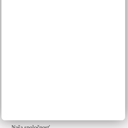
Doprava a termíny dodania
Platba
Reklamácie
Obchodné podmienky
GDPR
Služby pre vás
3D návrhy kuchýň
Zameranie kuchynskej linky
Zasielanie vzorkovníc
Montáž kuchýň a nábytku
Ako vybrať kuchyňu
Naša spoločnosť