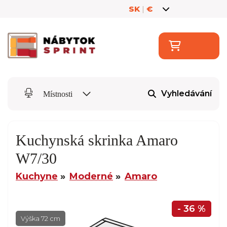
SK
|
€
Vyhledávání
Místnosti
Kuchynská skrinka Amaro
W7/30
Kuchyne
Moderné
Amaro
- 36 %
Výška 72 cm