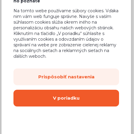
ho poznáte
177,64 €
Cena
Na tomto webe používame súbory cookies. Vďaka
(
144,42 €
bez DPH)
nim vám web funguje správne. Navyše s vaším
súhlasom cookies slúžia okrem iného na
personalizáciu obsahu našich webových stránok.
Dostupnosť:
Na objednávku
Kliknutím na tlačidlo „V poriadku“ súhlasíte s
využívaním cookies a odovzdaním údajov o
Záručná doba:
24 mesiacov
správaní na webe pre zobrazenie cielenej reklamy
Doprava:
na sociálnych sieťach a reklamných sieťach na
od 14,90 €
ďalších weboch.
Dodacia lehota:
4 - 8 týždňov
Prispôsobiť nastavenia
Mám záujem o
montáž
Kúpiť
V poriadku
Vyberte si farbu korpusu
Kovanie s doživotnou zárukou
(BLUM,
Hettich, Aventos), tiché zatváranie dvierok