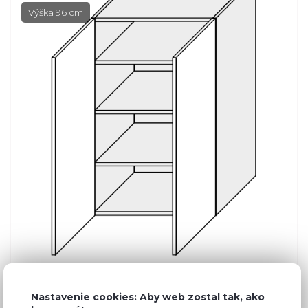
Výška 96 cm
Bežná cena v štúdiách
261,20 €
Nastavenie cookies: Aby web zostal tak, ako