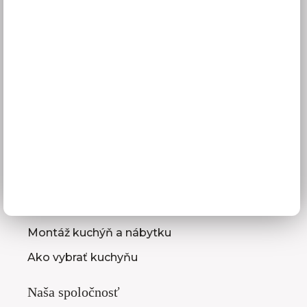
Platba
Reklamácie
Obchodné podmienky
GDPR
Služby pre vás
3D návrhy kuchýň
Zameranie kuchynskej linky
Zasielanie vzorkovníc
Montáž kuchýň a nábytku
Ako vybrať kuchyňu
Naša spoločnosť