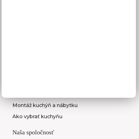
Platba
Reklamácie
Obchodné podmienky
GDPR
Služby pre vás
3D návrhy kuchýň
Zameranie kuchynskej linky
Zasielanie vzorkovníc
Montáž kuchýň a nábytku
Ako vybrať kuchyňu
Naša spoločnosť