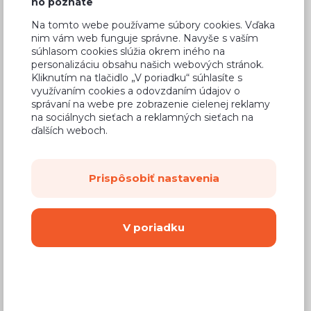
ho poznáte
202,85 €
Cena
Na tomto webe používame súbory cookies. Vďaka
(
164,92 €
bez DPH)
nim vám web funguje správne. Navyše s vaším
súhlasom cookies slúžia okrem iného na
personalizáciu obsahu našich webových stránok.
Dostupnosť:
Na objednávku
Kliknutím na tlačidlo „V poriadku“ súhlasíte s
využívaním cookies a odovzdaním údajov o
Záručná doba:
24 mesiacov
správaní na webe pre zobrazenie cielenej reklamy
Doprava:
na sociálnych sieťach a reklamných sieťach na
od 14,90 €
ďalších weboch.
Dodacia lehota:
4 - 8 týždňov
Prispôsobiť nastavenia
Mám záujem o
montáž
Kúpiť
V poriadku
Vyberte si farbu korpusu
Kovanie s doživotnou zárukou
(BLUM,
Hettich, Aventos), tiché zatváranie dvierok