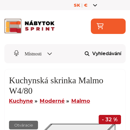
SK
|
€
Vyhledávání
Místnosti
Kuchynská skrinka Malmo
W4/80
Kuchyne
Moderné
Malmo
- 32 %
Otváracie