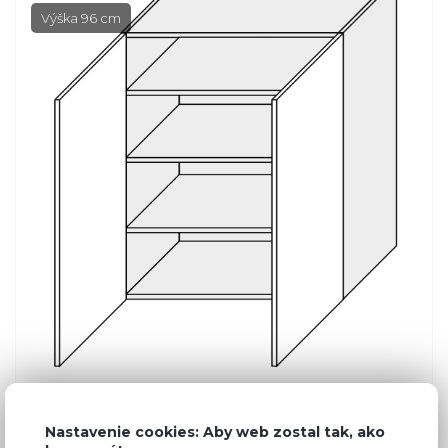
Výška 96 cm
Bežná cena v štúdiách
298,30 €
Nastavenie cookies: Aby web zostal tak, ako