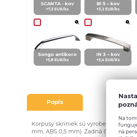
SCANTA - kov
BI 5 – kov
+7,3 EUR/ks
+3,2 EUR/ks
Songo antikoro
IN 3 – kov
+5,8 EUR/ks
+5,4 EUR/Ks
Nasta
Popis
pozn
Na tom
Korpusy skriniek sú vyrobené z kvalit
funguje
mm, ABS 0,5 mm). Zadná časť je z biel
na pers