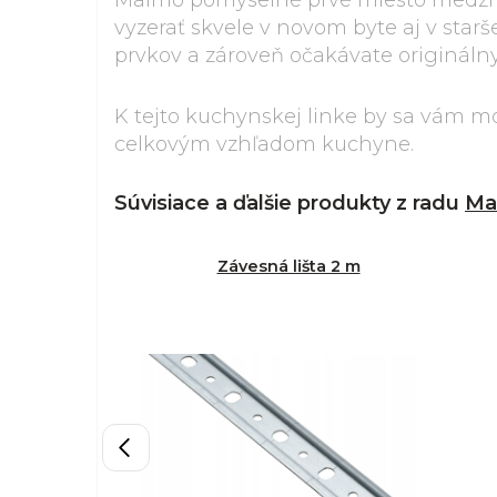
Malmo pomyselné prvé miesto medz
vyzerať skvele v novom byte aj v star
prvkov a zároveň očakávate originálny
K tejto kuchynskej linke by sa vám m
celkovým vzhľadom kuchyne.
Súvisiace a ďalšie produkty z radu
Ma
Závesná lišta 2 m