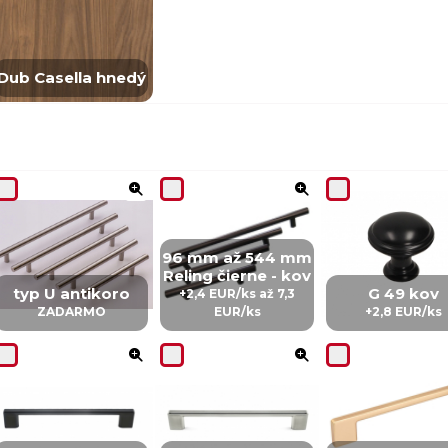
Dub Casella hnedý
96 mm až 544 mm
Reling čierne - kov
typ U antikoro
G 49 kov
+2,4 EUR/ks až 7,3
ZADARMO
EUR/ks
+2,8 EUR/ks