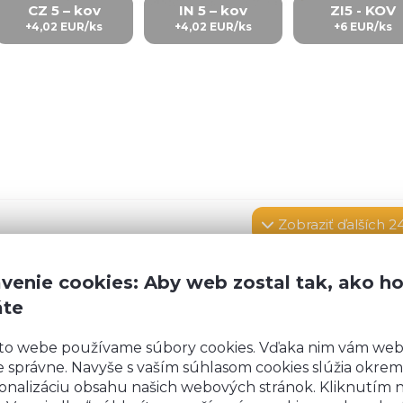
CZ 5 – kov
IN 5 – kov
ZI5 - KOV
+4,02 EUR/ks
+4,02 EUR/ks
+6 EUR/ks
Zobraziť
ďalších 2
venie cookies: Aby web zostal tak, ako h
Máte
áte
to webe používame súbory cookies. Vďaka nim vám we
nej LTD dosky (18
 správne. Navyše s vaším súhlasom cookies slúžia okrem
eho sololitu a v
Rozmery
:
onalizáciu obsahu našich webových stránok. Kliknutím 