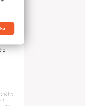
ním
0,0 cm
6,0 cm
32,5 cm
dku
é z
jstného
yni