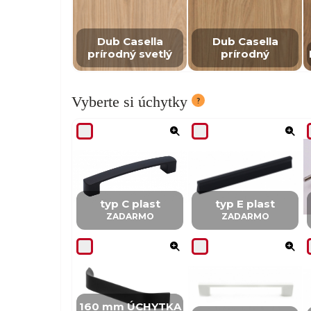
Dub Casella
Dub Casella
prírodný svetlý
prírodný
Vyberte si úchytky
typ C plast
typ E plast
ZADARMO
ZADARMO
160 mm ÚCHYTKA