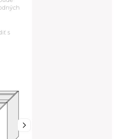
 bude
rodných
iť s
D11/80