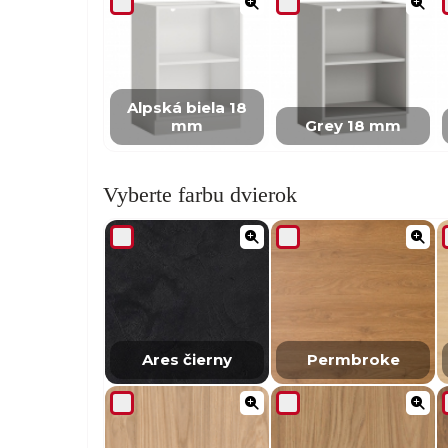
Alpská biela 18
mm
Grey 18 mm
Vyberte farbu dvierok
Ares čierny
Permbroke