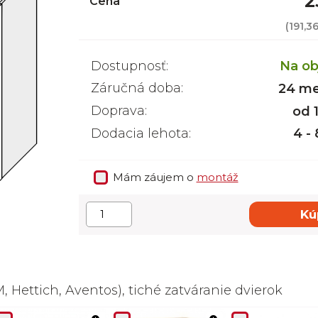
2
Cena
(
191,3
Dostupnosť:
Na ob
Záručná doba:
24 me
Doprava:
od 
Dodacia lehota:
4 -
Mám záujem o
montáž
Kú
 Hettich, Aventos), tiché zatváranie dvierok