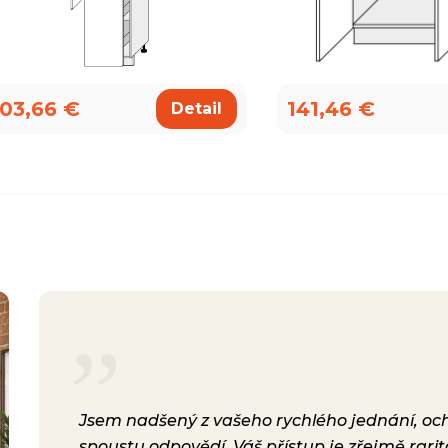
03,66 €
141,46 €
Detail
rsonál,
Jsem nadšený z vašeho rychlého jednání, ochot
lení.
spoustu odpovědí. Váš přístup je zřejmě rari