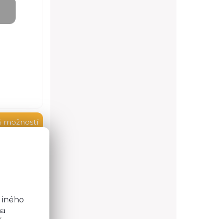
4 možností
o
 otázku?
b
 iného
na