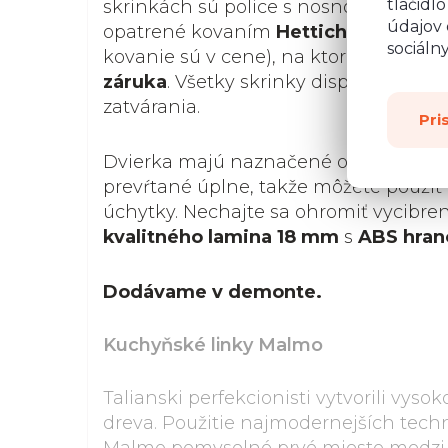
tlačidl
skrinkách sú police s nosnosťou 15 kg.
údajov 
opatrené kovaním
Hettich
alebo
Ave
sociáln
kovanie sú v cene), na ktoré sa vzťah
záruka
. Všetky skrinky disponujú s
zatvárania.
Pri
Dvierka majú naznačené otvory pre úc
prevŕtané úplne, takže môžete použiť
úchytky. Nechajte sa ohromiť vycibr
kvalitného lamina 18 mm
s
ABS hran
Dodávame v demonte.
Kuchyňské linky Malmo
Talianski perfekcionisti vytvorili vys
dreva. Použitie najmodernejších techn