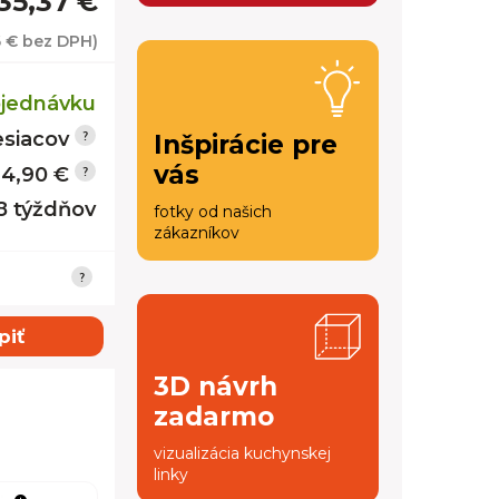
35,37 €
6 €
bez DPH)
jednávku
siacov
Inšpirácie pre
vás
14,90 €
 8 týždňov
fotky od našich
zákazníkov
piť
3D návrh
zadarmo
vizualizácia kuchynskej
linky