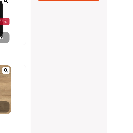
77 €
mm
x