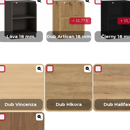
+ 11,77 €
+ 11,
Láva 18 mm
Dub Artisan 18 mm
Čierny 18 
Dub Vincenza
Dub Hikora
Dub Halifa