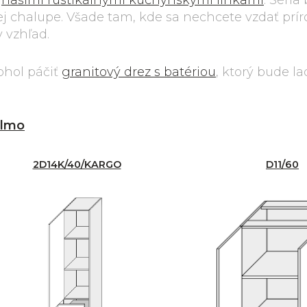
i
našimi rustikálnymi kuchynskými linkami
. Séria
šej chalupe. Všade tam, kde sa nechcete vzdať prí
 vzhľad.
ohol páčiť
granitový drez s batériou
, ktorý bude lad
lmo
2D14K/40/KARGO
D11/60