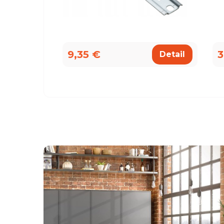
9,35 €
3
Detail
všemu deseti. Kuchyň je krásná a kvalitní. Ochotný pe
á, mi pomohla se vším a komunikovala ihned, bez prod