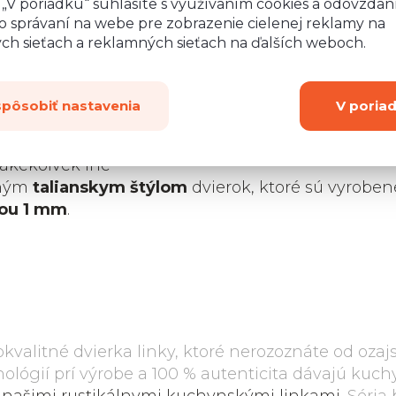
o „V poriadku“ súhlasíte s využívaním cookies a odovzda
 Dvierka sú
Šírka:
9
o správaní na webe pre zobrazenie cielenej reklamy na
ntos
(úchytky a
ych sieťach a reklamných sieťach na ďalších weboch.
Výška:
9
uje
doživotná
ystémom tlmeného
Hĺbka:
spôsobiť nastavenia
V poria
Návod na montáž
hytky, ale nie sú
 akékoľvek iné
eným
talianskym štýlom
dvierok, ktoré sú vyroben
ou 1 mm
.
okokvalitné dvierka linky, ktoré nerozoznáte od oza
ológií prí výrobe a 100 % autenticita dávajú kuch