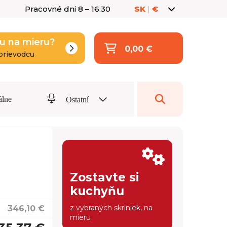
Pracovné dni 8 – 16:30
SK
|
€
u na mieru?
0,00 €
prievodcu
álne
Ostatní
Zostavte si
kuchyňu
z vybraných skriniek, na
346,10 €
mieru