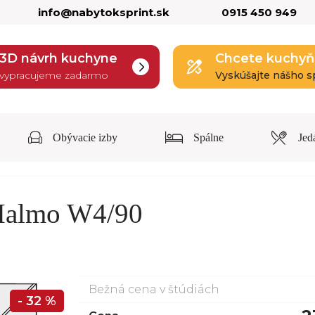
info@nabytoksprint.sk
0915 450 949
3D návrh kuchyne
Chcete kuchyň
vypracujeme zadarmo
Vyskúšajte nášho s
Obývacie izby
Spálne
Jed
Malmo W4/90
Bežná cena v štúdiách
- 32 %