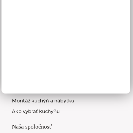
Platba
Reklamácie
Obchodné podmienky
GDPR
Služby pre vás
3D návrhy kuchýň
Zameranie kuchynskej linky
Zasielanie vzorkovníc
Montáž kuchýň a nábytku
Ako vybrať kuchyňu
Naša spoločnosť