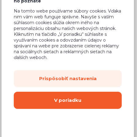
ho poznáte
79,67 €
Cena
Na tomto webe používame súbory cookies. Vďaka
(
64,77 €
bez DPH)
nim vám web funguje správne. Navyše s vaším
súhlasom cookies slúžia okrem iného na
personalizáciu obsahu našich webových stránok.
Dostupnosť:
Na objednávku
Kliknutím na tlačidlo „V poriadku“ súhlasíte s
využívaním cookies a odovzdaním údajov o
Záručná doba:
24 mesiacov
správaní na webe pre zobrazenie cielenej reklamy
Doprava:
na sociálnych sieťach a reklamných sieťach na
od 14,90 €
ďalších weboch.
Dodacia lehota:
4 - 8 týždňov
Prispôsobiť nastavenia
Mám záujem o
montáž
Kúpiť
V poriadku
Vyberte si farbu korpusu
Kovanie s doživotnou zárukou
(BLUM,
Hettich, Aventos), tiché zatváranie dvierok