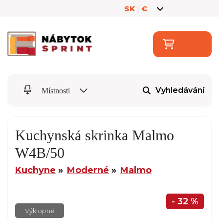
SK
|
€
Vyhledávání
Místnosti
Kuchynská skrinka Malmo
W4B/50
Kuchyne
Moderné
Malmo
- 32 %
Výklopné