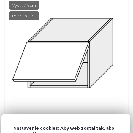
Výška 36 cm
Pre digestor
Bežná cena v štúdiách
117,20 €
Nastavenie cookies: Aby web zostal tak, ako