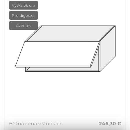
Výška 36 cm
Pre digestor
Aventos
Bežná cena v štúdiách
246,30 €