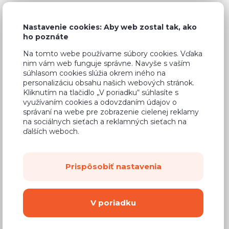
167,48 €
Cena
(
136,16 €
bez DPH)
Nastavenie cookies: Aby web zostal tak, ako
ho poznáte
Na tomto webe používame súbory cookies. Vďaka
Dostupnosť:
Na objednávku
nim vám web funguje správne. Navyše s vaším
Záručná doba:
24 mesiacov
súhlasom cookies slúžia okrem iného na
personalizáciu obsahu našich webových stránok.
Doprava:
od 14,90 €
Kliknutím na tlačidlo „V poriadku“ súhlasíte s
využívaním cookies a odovzdaním údajov o
Dodacia lehota:
4 - 8 týždňov
správaní na webe pre zobrazenie cielenej reklamy
na sociálnych sieťach a reklamných sieťach na
ďalších weboch.
Mám záujem o
montáž
Kúpiť
Prispôsobiť nastavenia
Vyberte si farbu korpusu
V poriadku
Kovanie s doživotnou zárukou
(BLUM,
Hettich, Aventos), tiché zatváranie dvierok