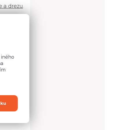
e a drezu
.
o
D11/80
b
 iného
na
ním
dku