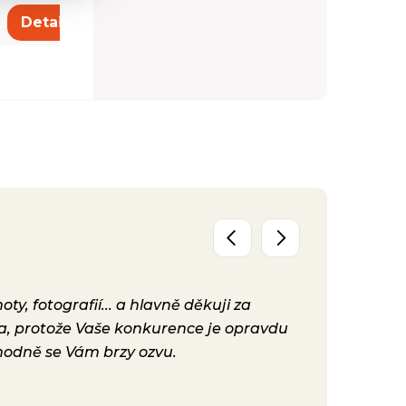
201,22 €
Detail
Detail
y, fotografií... a hlavně děkuji za
Už máme před
ta, protože Vaše konkurence je opravdu
konečně nast
hodně se Vám brzy ozvu.
bylo. Vaše ku