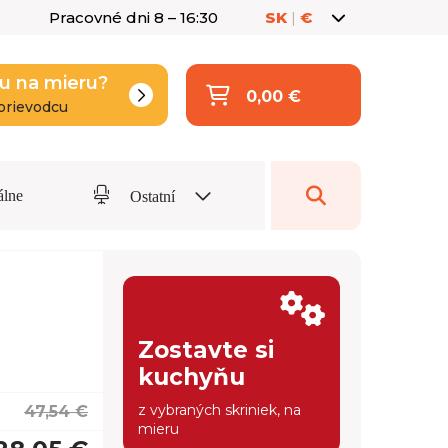
Pracovné dni 8 – 16:30
SK
|
€
u na mieru?
0,00 €
prievodcu
álne
Ostatní
Zostavte si
kuchyňu
z vybraných skriniek, na
47,54 €
mieru