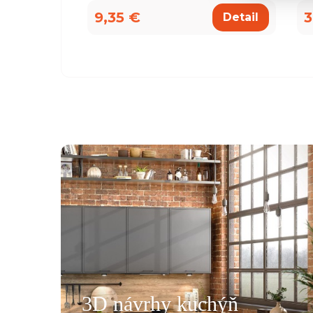
9,35 €
3
Detail
všemu deseti. Kuchyň je krásná a kvalitní. Ochotný pe
á, mi pomohla se vším a komunikovala ihned, bez prod
, které jsme postupně upravovaly, stejně tak mi poslal
rů pracovních desek a korpusů skříní. Montéři u nás str
3D návrhy kuchýň
oradili s každou překážkou, která na ně ať už ze strany