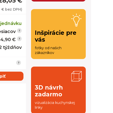
28,05 €
0 €
bez DPH)
jednávku
siacov
Inšpirácie pre
vás
14,90 €
12 týždňov
fotky od našich
zákazníkov
piť
3D návrh
zadarmo
vizualizácia kuchynskej
linky