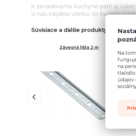
K zariaďovaniu kuchyne patrí aj výbe
U nás nájdete všetko, čo budete potr
Súvisiace a ďalšie produkty z radu
Na
Nasta
pozn
Závesná lišta 2 m
Na tom
funguje
na pers
tlačidl
údajov 
sociáln
Pri