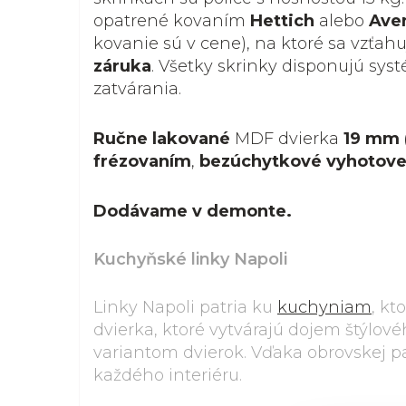
opatrené kovaním
Hettich
alebo
Ave
kovanie sú v cene), na ktoré sa vzťah
záruka
. Všetky skrinky disponujú s
zatvárania.
Ručne lakované
MDF dvierka
19 mm 
frézovaním
,
bezúchytkové vyhotove
Dodávame v demonte.
Kuchyňské linky Napoli
Linky Napoli patria ku
kuchyniam
, kt
dvierka, ktoré vytvárajú dojem štýlo
variantom dvierok. Vďaka obrovskej pa
každého interiéru.