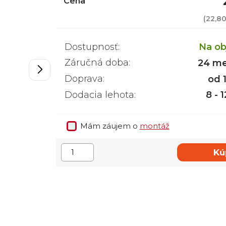
Cena
(
22,8
Dostupnosť:
Na ob
Záručná doba:
24 me
Doprava:
od 
Dodacia lehota:
8 - 
Mám záujem o
montáž
Kú