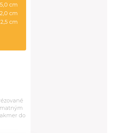
15,0 cm
2,0 cm
32,5 cm
frézované
bo matným
 takmer do