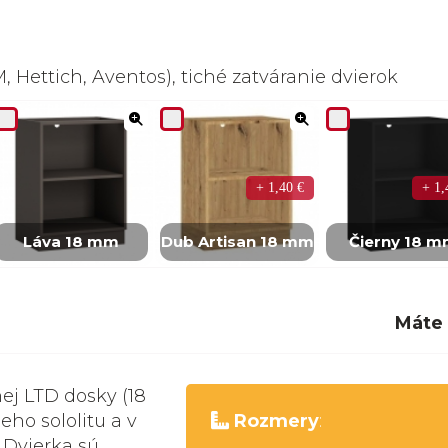
 Hettich, Aventos), tiché zatváranie dvierok
+ 1,40 €
+ 1,
Láva 18 mm
Dub Artisan 18 mm
Čierny 18 
Máte
nej LTD dosky (18
eho sololitu a v
Rozmery
:
 Dvierka sú