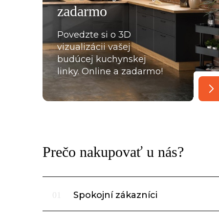
zadarmo
lace, křivých zdí apod., vykoukla. Nakonec při předání
Povedzte si o 3D
vizualizácii vašej
budúcej kuchynskej
linky. Online a zadarmo!
Prečo nakupovať u nás?
Spokojní zákazníci
01