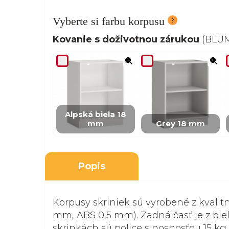
Vyberte si farbu korpusu
Kovanie s doživotnou zárukou
(BLUM,
Alpská biela 18
mm
Grey 18 mm
Popis
Korpusy skriniek sú vyrobené z kvalit
mm, ABS 0,5 mm). Zadná časť je z biel
skrinkách sú police s nosnosťou 15 kg.