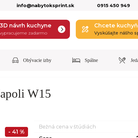
info@nabytoksprint.sk
0915 450 949
3D návrh kuchyne
Chcete kuchyň
vypracujeme zadarmo
Vyskúšajte nášho s
Obývacie izby
Spálne
Jed
Napoli W15
Bežná cena v štúdiách
- 41 %