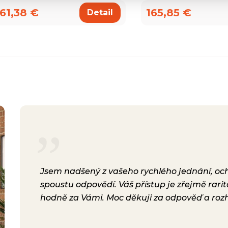
61,38 €
165,85 €
Detail
rsonál,
Jsem nadšený z vašeho rychlého jednání, ochot
lení.
spoustu odpovědí. Váš přístup je zřejmě rari
a i
hodně za Vámi. Moc děkuji za odpověď a roz
ávili