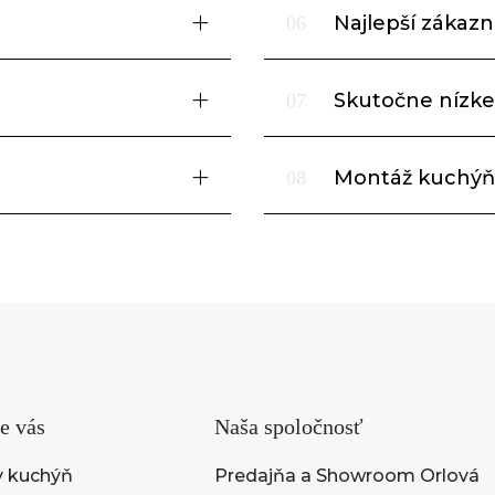
Najlepší zákazní
06
Skutočne nízke
07
Montáž kuchýň
08
e vás
Naša spoločnosť
y kuchýň
Predajňa a Showroom Orlová