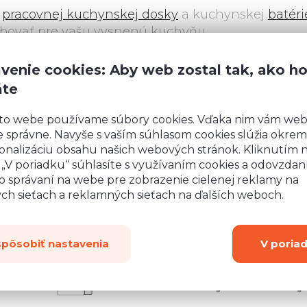
r
pracovnej kuchynskej dosky
a kuchynskej
batéri
ebovať pre vašu vysnenú kuchyňu.
poli
venie cookies: Aby web zostal tak, ako h
áte
2D14K/40/KARGO
D11/60
to webe používame súbory cookies. Vďaka nim vám we
 správne. Navyše s vaším súhlasom cookies slúžia okrem
onalizáciu obsahu našich webových stránok. Kliknutím 
o „V poriadku“ súhlasíte s využívaním cookies a odovzda
o správaní na webe pre zobrazenie cielenej reklamy na
ych sieťach a reklamných sieťach na ďalších weboch.
spôsobiť nastavenia
V poria