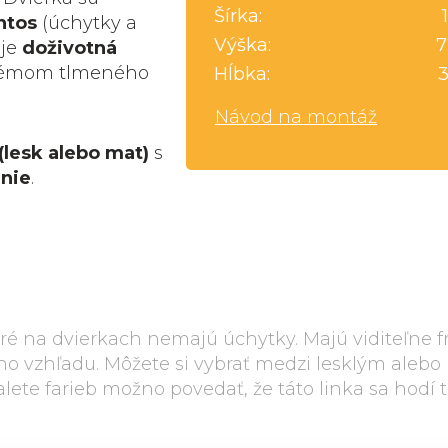
Šírka:
ntos
(úchytky a
Výška:
7
uje
doživotná
ystémom tlmeného
Hĺbka:
Návod na montáž
(lesk alebo mat)
s
nie
.
oré na dvierkach nemajú úchytky. Majú viditeľne 
vého vzhľadu. Môžete si vybrať medzi lesklým ale
lete farieb možno povedať, že táto linka sa hodí