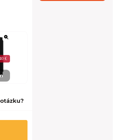
40 €
mm
 otázku?