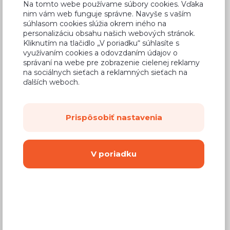
Na tomto webe používame súbory cookies. Vďaka
nim vám web funguje správne. Navyše s vaším
súhlasom cookies slúžia okrem iného na
personalizáciu obsahu našich webových stránok.
Kliknutím na tlačidlo „V poriadku“ súhlasíte s
Bežná cena v štúdiách
185,34 €
využívaním cookies a odovzdaním údajov o
správaní na webe pre zobrazenie cielenej reklamy
109,35 €
Cena
na sociálnych sieťach a reklamných sieťach na
ďalších weboch.
(
88,90 €
bez DPH)
Dostupnosť:
Na objednávku
Prispôsobiť nastavenia
Záručná doba:
24 mesiacov
Doprava:
od 14,90 €
V poriadku
Dodacia lehota:
8 - 12 týždňov
Mám záujem o
montáž
Kúpiť