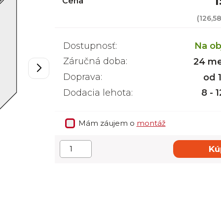
1
Cena
(
126,5
Dostupnosť:
Na ob
Záručná doba:
24 me
Doprava:
od 
Dodacia lehota:
8 - 
Mám záujem o
montáž
Kú