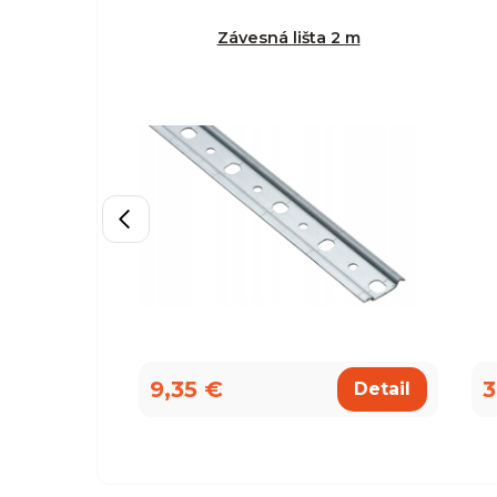
Závesná lišta 2 m
9,35 €
3
Detail