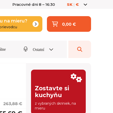
Pracovné dni 8 – 16:30
SK
|
€
u na mieru?
0,00 €
prievodcu
álne
Ostatní
Zostavte si
kuchyňu
z vybraných skriniek, na
263,88 €
mieru