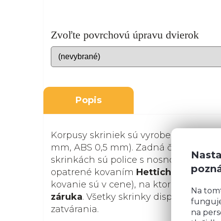
Zvoľte povrchovú úpravu dvierok
Popis
Korpusy skriniek sú vyrobené z kvalit
mm, ABS 0,5 mm). Zadná časť je z biel
Nasta
skrinkách sú police s nosnosťou 15 kg.
pozn
opatrené kovaním
Hettich
alebo
Ave
kovanie sú v cene), na ktoré sa vzťah
Na tom
záruka
. Všetky skrinky disponujú s
funguje
zatvárania.
na pers