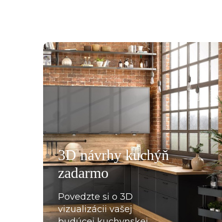
všemu deseti. Kuchyň je krásná a kvalitní. Ochotný pe
á, mi pomohla se vším a komunikovala ihned, bez prod
, které jsme postupně upravovaly, stejně tak mi poslal
rů pracovních desek a korpusů skříní. Montéři u nás str
3D návrhy kuchýň
oradili s každou překážkou, která na ně ať už ze strany
zadarmo
lace, křivých zdí apod., vykoukla. Nakonec při předání
Povedzte si o 3D
vizualizácii vašej
budúcej kuchynskej