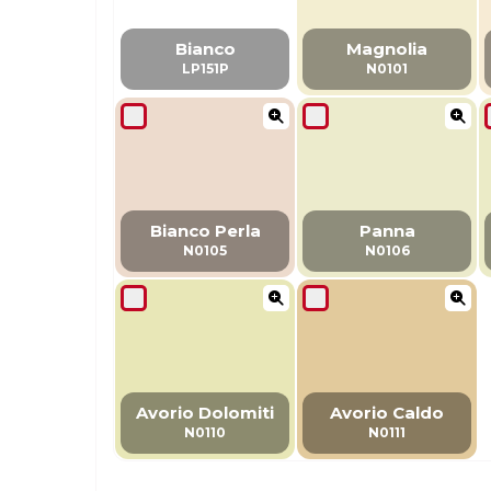
Bianco
Magnolia
LP151P
N0101
Bianco Perla
Panna
N0105
N0106
Avorio Dolomiti
Avorio Caldo
N0110
N0111