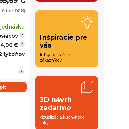
55,69 €
8 €
bez DPH)
jednávku
siacov
Inšpirácie pre
vás
14,90 €
12 týždňov
fotky od našich
zákazníkov
piť
3D návrh
zadarmo
vizualizácia kuchynskej
linky