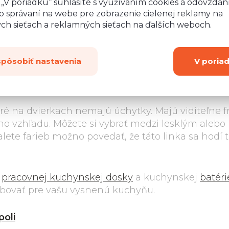
o „V poriadku“ súhlasíte s využívaním cookies a odovzda
o správaní na webe pre zobrazenie cielenej reklamy na
(lesk alebo mat)
s
ych sieťach a reklamných sieťach na ďalších weboch.
nie
.
spôsobiť nastavenia
V poria
oré na dvierkach nemajú úchytky. Majú viditeľne 
vého vzhľadu. Môžete si vybrať medzi lesklým ale
lete farieb možno povedať, že táto linka sa hodí
r
pracovnej kuchynskej dosky
a kuchynskej
batéri
ebovať pre vašu vysnenú kuchyňu.
poli