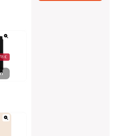
78 €
mm