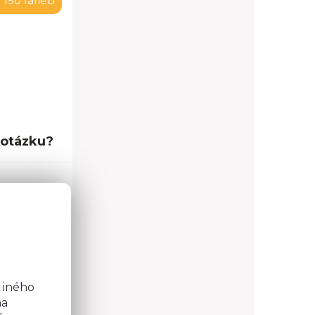
 150 farieb
 otázku?
o
0,0 cm
2,0 cm
b
32,5 cm
 iného
na