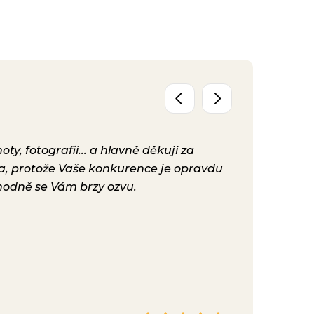
y, fotografií... a hlavně děkuji za
Už máme před
ta, protože Vaše konkurence je opravdu
konečně nast
hodně se Vám brzy ozvu.
bylo. Vaše ku
Hana