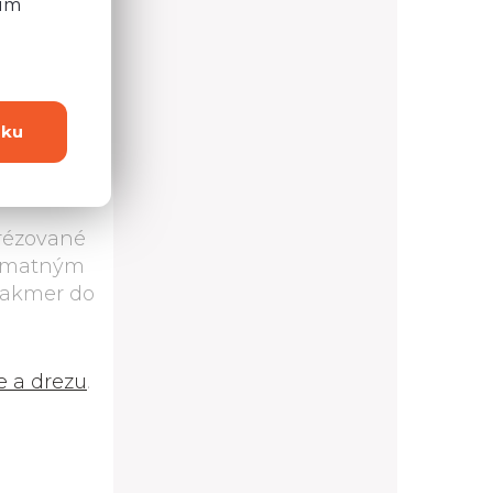
ním
dku
frézované
bo matným
 takmer do
e a drezu
.