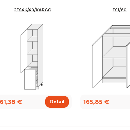
2D14K/40/KARGO
D11/60
61,38 €
165,85 €
Detail