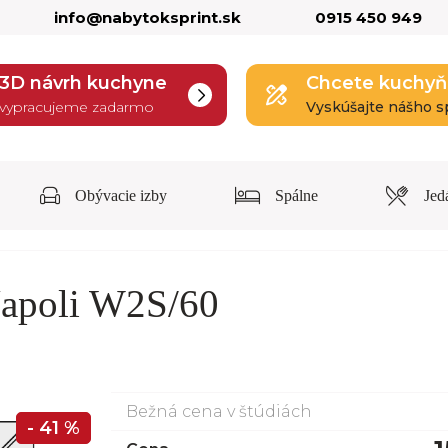
info@nabytoksprint.sk
0915 450 949
3D návrh kuchyne
Chcete kuchyň
vypracujeme zadarmo
Vyskúšajte nášho s
Obývacie izby
Spálne
Jed
Napoli W2S/60
Bežná cena v štúdiách
- 41 %