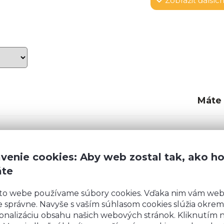
Zobraziť
ďalších
Máte
nej LTD dosky (18
eho sololitu a v
Rozmery
:
venie cookies: Aby web zostal tak, ako h
 Dvierka sú
áte
Šírka:
6
ntos
(úchytky a
Výška:
7
uje
doživotná
to webe používame súbory cookies. Vďaka nim vám we
ystémom tlmeného
Hĺbka:
 správne. Navyše s vaším súhlasom cookies slúžia okrem
onalizáciu obsahu našich webových stránok. Kliknutím 
Návod na montáž