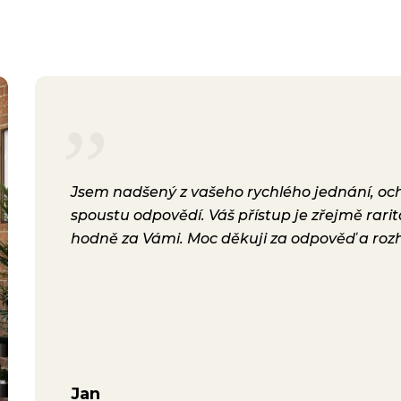
rsonál,
Jsem nadšený z vašeho rychlého jednání, ochot
lení.
spoustu odpovědí. Váš přístup je zřejmě rari
a i
hodně za Vámi. Moc děkuji za odpověď a roz
ávili
Jan