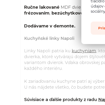
tlačidl
údajov 
Ručne lakované
MDF dvierka
19 mm 
sociáln
frézovaním
,
bezúchytkové vyhotove
Dodávame v demonte.
Pri
Kuchyňské linky Napoli
Linky Napoli patria ku
kuchyniam
, kt
dvierka, ktoré vytvárajú dojem štýlo
variantom dvierok. Vďaka obrovskej pa
každého interiéru.
K zariaďovaniu kuchyne patrí aj výbe
U nás nájdete všetko, čo budete potr
Súvisiace a ďalšie produkty z radu
Na