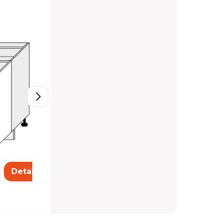
D11/80
201,22 €
Detail
Detail