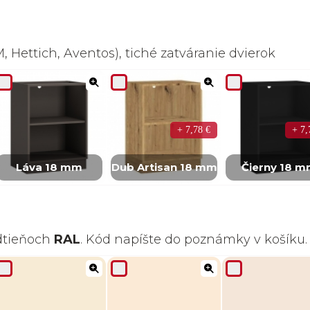
 Hettich, Aventos), tiché zatváranie dvierok
+ 7,78 €
+ 7,
Láva 18 mm
Dub Artisan 18 mm
Čierny 18 
odtieňoch
RAL
. Kód napíšte do poznámky v košíku.