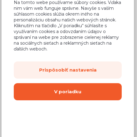
Na tomto webe používame súbory cookies. Vďaka
nim vám web funguje správne. Navyše s vaším
súhlasom cookies slúžia okrem iného na
personalizáciu obsahu našich webových stránok.
Kliknutím na tlačidlo „V poriadku“ súhlasíte s
Bežná cena v štúdiách
270,78 €
využívaním cookies a odovzdaním údajov o
správaní na webe pre zobrazenie cielenej reklamy
159,76 €
Cena
na sociálnych sieťach a reklamných sieťach na
ďalších weboch.
(
129,89 €
bez DPH)
Dostupnosť:
Na objednávku
Prispôsobiť nastavenia
Záručná doba:
24 mesiacov
Doprava:
od 14,90 €
V poriadku
Dodacia lehota:
8 - 12 týždňov
Mám záujem o
montáž
Kúpiť