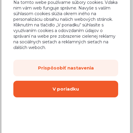
Na tomto webe používame súbory cookies. Vďaka
nim vám web funguje správne. Navyše s vaším
súhlasom cookies slúžia okrem iného na
personalizáciu obsahu našich webových stránok.
Kliknutím na tlačidlo „V poriadku“ súhlasíte s
Bežná cena v štúdiách
290,75 €
využívaním cookies a odovzdaním údajov o
správaní na webe pre zobrazenie cielenej reklamy
171,54 €
Cena
na sociálnych sieťach a reklamných sieťach na
ďalších weboch.
(
139,46 €
bez DPH)
Dostupnosť:
Na objednávku
Prispôsobiť nastavenia
Záručná doba:
24 mesiacov
Doprava:
od 14,90 €
V poriadku
Dodacia lehota:
8 - 12 týždňov
Mám záujem o
montáž
Kúpiť