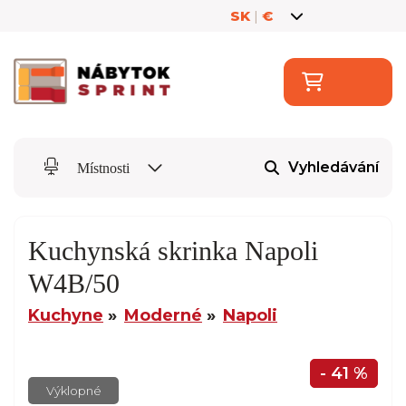
SK
|
€
Vyhledávání
Místnosti
Kuchynská skrinka Napoli
W4B/50
Kuchyne
Moderné
Napoli
- 41 %
Výklopné