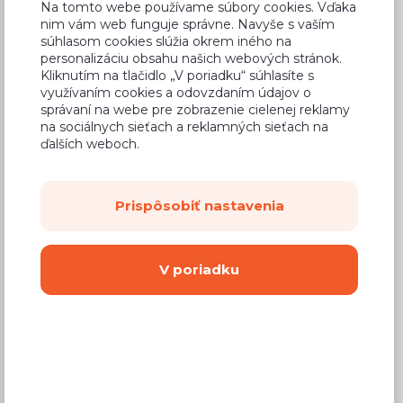
Na tomto webe používame súbory cookies. Vďaka
nim vám web funguje správne. Navyše s vaším
súhlasom cookies slúžia okrem iného na
personalizáciu obsahu našich webových stránok.
Kliknutím na tlačidlo „V poriadku“ súhlasíte s
Bežná cena v štúdiách
144,00 €
využívaním cookies a odovzdaním údajov o
správaní na webe pre zobrazenie cielenej reklamy
84,96 €
Cena
na sociálnych sieťach a reklamných sieťach na
ďalších weboch.
(
69,07 €
bez DPH)
Dostupnosť:
Na objednávku
Prispôsobiť nastavenia
Záručná doba:
24 mesiacov
Doprava:
od 14,90 €
V poriadku
Dodacia lehota:
8 - 12 týždňov
Mám záujem o
montáž
Kúpiť