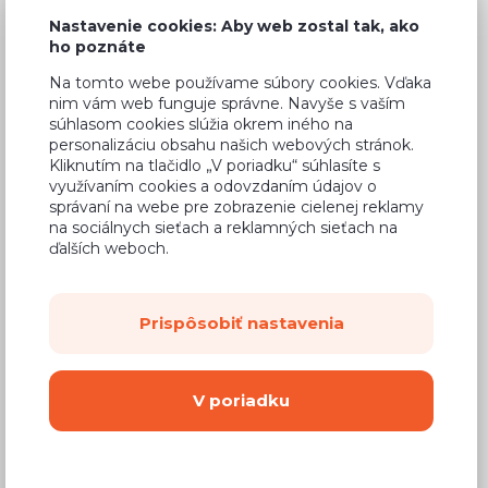
Nastavenie cookies: Aby web zostal tak, ako
ho poznáte
Na tomto webe používame súbory cookies. Vďaka
Bežná cena v štúdiách
252,86 €
nim vám web funguje správne. Navyše s vaším
súhlasom cookies slúžia okrem iného na
149,19 €
Cena
personalizáciu obsahu našich webových stránok.
Kliknutím na tlačidlo „V poriadku“ súhlasíte s
(
121,29 €
bez DPH)
využívaním cookies a odovzdaním údajov o
správaní na webe pre zobrazenie cielenej reklamy
na sociálnych sieťach a reklamných sieťach na
Dostupnosť:
Na objednávku
ďalších weboch.
Záručná doba:
24 mesiacov
Doprava:
od 14,90 €
Prispôsobiť nastavenia
Dodacia lehota:
8 - 12 týždňov
V poriadku
Mám záujem o
montáž
Kúpiť