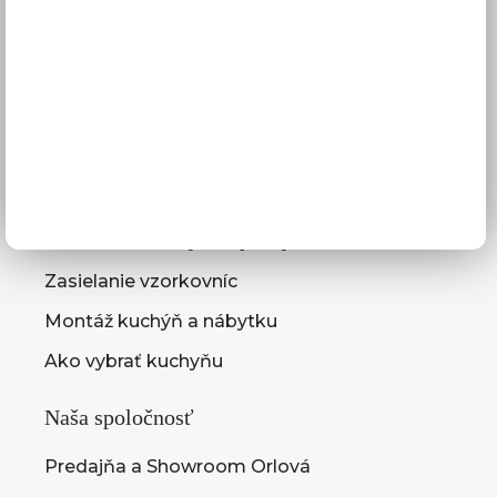
Reklamácie
Obchodné podmienky
GDPR
Služby pre vás
3D návrhy kuchýň
Zameranie kuchynskej linky
Zasielanie vzorkovníc
Montáž kuchýň a nábytku
Ako vybrať kuchyňu
Naša spoločnosť
Predajňa a Showroom Orlová