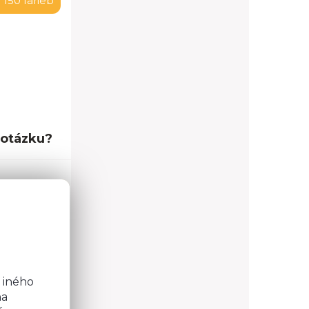
 150 farieb
 otázku?
o
0,0 cm
6,0 cm
b
32,5 cm
 iného
na