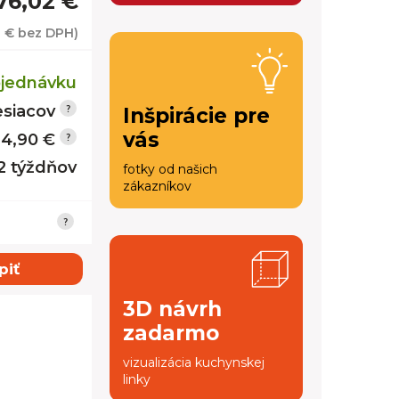
76,02 €
1 €
bez DPH)
jednávku
siacov
Inšpirácie pre
vás
14,90 €
12 týždňov
fotky od našich
zákazníkov
piť
3D návrh
zadarmo
vizualizácia kuchynskej
linky