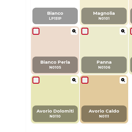
Bianco
Magnolia
LP151P
N0101
Bianco Perla
Panna
N0105
N0106
Avorio Dolomiti
Avorio Caldo
N0110
N0111