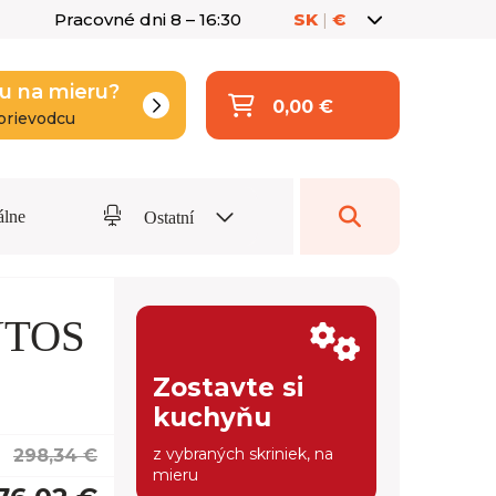
Pracovné dni 8 – 16:30
SK
|
€
u na mieru?
0,00 €
prievodcu
álne
Ostatní
NTOS
Zostavte si
kuchyňu
z vybraných skriniek, na
298,34 €
mieru