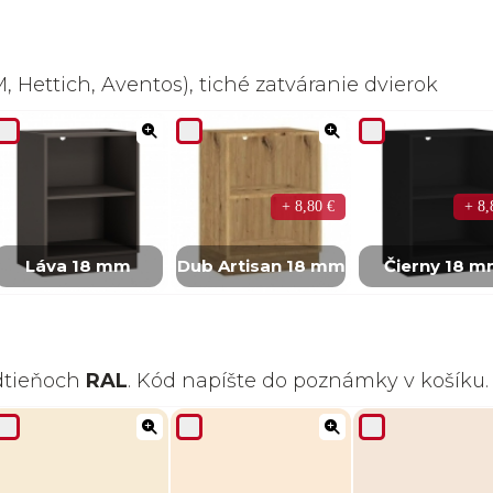
 Hettich, Aventos), tiché zatváranie dvierok
+ 8,80 €
+ 8,
Láva 18 mm
Dub Artisan 18 mm
Čierny 18 
odtieňoch
RAL
. Kód napíšte do poznámky v košíku.