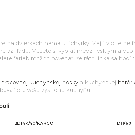
oré na dvierkach nemajú úchytky. Majú viditeľne 
vého vzhľadu. Môžete si vybrať medzi lesklým ale
lete farieb možno povedať, že táto linka sa hodí
r
pracovnej kuchynskej dosky
a kuchynskej
batéri
ebovať pre vašu vysnenú kuchyňu.
poli
2D14K/40/KARGO
D11/60