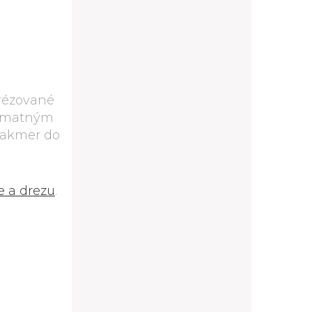
frézované
bo matným
 takmer do
e a drezu
.
D11/80