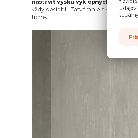
tlačidl
nastaviť výšku výklopných častí
tak,
údajov 
vždy dosiahli. Zatváranie skrinky je h
sociáln
tiché.
Pri