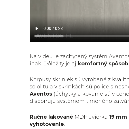
Na videu je zachytený systém Avent
inak. Dôležitý je aj
komfortný spôsob 
Korpusy skriniek sú vyrobené z kvalit
sololitu a v skrinkách sú police s no
Aventos
(úchytky a kovanie sú v cene
disponujú systémom tlmeného zatvár
Ručne lakované
MDF dvierka
19 mm 
vyhotovenie
.