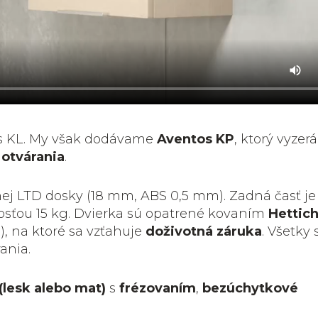
os KL. My však dodávame
Aventos KP
, ktorý vyzer
otvárania
.
nej LTD dosky (18 mm, ABS 0,5 mm). Zadná časť je
snosťou 15 kg. Dvierka sú opatrené kovaním
Hettic
), na ktoré sa vzťahuje
doživotná záruka
. Všetky 
ania.
(lesk alebo mat)
s
frézovaním
,
bezúchytkové