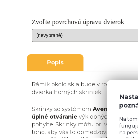
Zvoľte povrchovú úpravu dvierok
Popis
Rámik okolo skla bude v rovnakom de
dvierka horných skriniek.
Nasta
pozn
Skrinky so systémom
Aventos
poskyt
úplné otváranie
výklopných častí. Zís
Na tom
pohybe. Skrinky môžu pri varení zosta
funguje
toho, aby vás to obmedzovalo, a navy
na pers