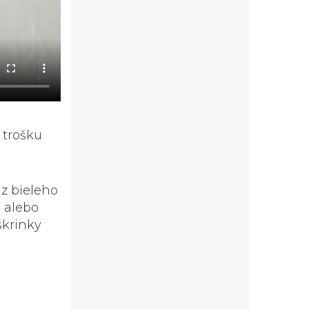
á trošku
 z bieleho
h
alebo
skrinky