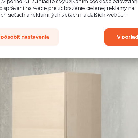
o „V poriadku“ súhlasíte s využívaním cookies a odovzda
 aby ste na dvierka
o správaní na webe pre zobrazenie cielenej reklamy na
ladké, mäkké a
ych sieťach a reklamných sieťach na ďalších weboch.
spôsobiť nastavenia
V poria