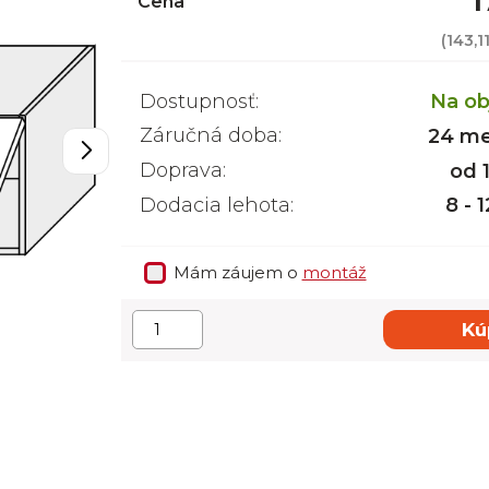
1
Cena
(
143,1
Dostupnosť:
Na ob
Záručná doba:
24 me
Doprava:
od 
Dodacia lehota:
8 - 
Mám záujem o
montáž
Kú