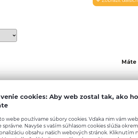
Zobraziť
ďalších
Máte
kore ako ostatné
Rozmery
:
venie cookies: Aby web zostal tak, ako h
áte
Šírka:
9
ujú
pohodlné a
Výška:
3
kate voľnosť v
to webe používame súbory cookies. Vďaka nim vám we
Hĺbka:
ť otvorené bez
 správne. Navyše s vaším súhlasom cookies slúžia okrem
še si môžete
onalizáciu obsahu našich webových stránok. Kliknutím 
Návod na montáž