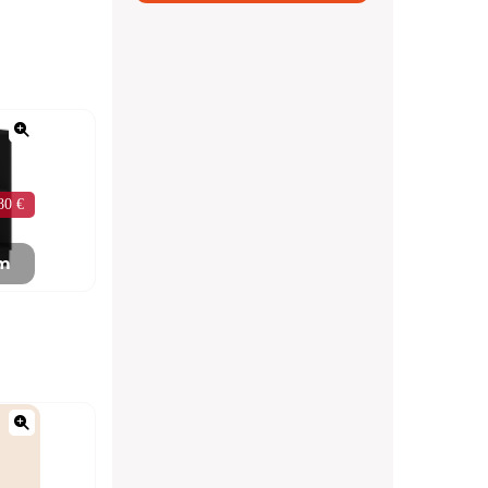
80 €
mm