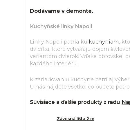
Dodávame v demonte.
Kuchyňské linky Napoli
Linky Napoli patria ku
kuchyniam
, kt
dvierka, ktoré vytvárajú dojem štýlo
variantom dvierok. Vďaka obrovskej pa
každého interiéru.
K zariaďovaniu kuchyne patrí aj výbe
U nás nájdete všetko, čo budete potr
Súvisiace a ďalšie produkty z radu
Na
Závesná lišta 2 m