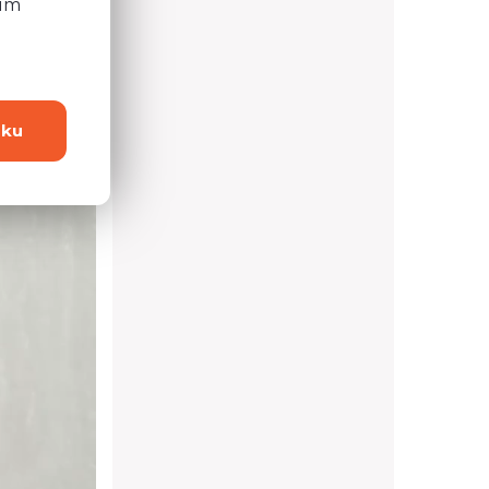
ním
dku