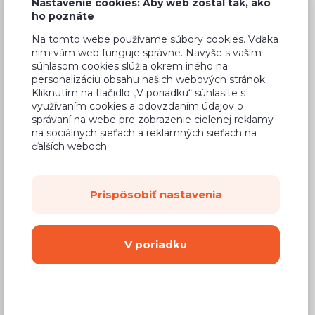
Nastavenie cookies: Aby web zostal tak, ako
118,70 €
Cena
ho poznáte
(
96,50 €
bez DPH)
Na tomto webe používame súbory cookies. Vďaka
nim vám web funguje správne. Navyše s vaším
súhlasom cookies slúžia okrem iného na
Dostupnosť:
Na objednávku
personalizáciu obsahu našich webových stránok.
Kliknutím na tlačidlo „V poriadku“ súhlasíte s
Záručná doba:
24 mesiacov
využívaním cookies a odovzdaním údajov o
Doprava:
od 14,90 €
správaní na webe pre zobrazenie cielenej reklamy
na sociálnych sieťach a reklamných sieťach na
Dodacia lehota:
8 - 12 týždňov
ďalších weboch.
Mám záujem o
montáž
Prispôsobiť nastavenia
Kúpiť
V poriadku
Vyberte si farbu korpusu
Kovanie s doživotnou zárukou
(BLUM,
Hettich, Aventos), tiché zatváranie dvierok