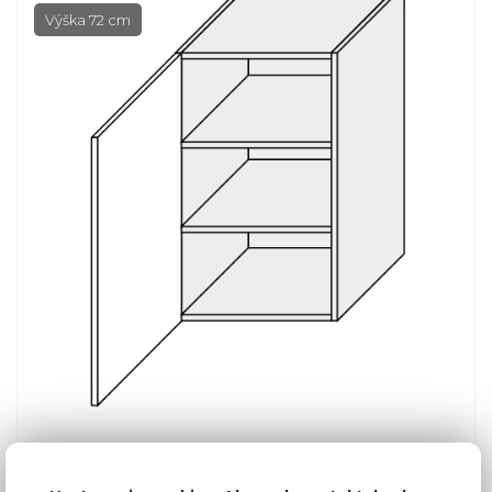
Výška 72 cm
Bežná cena v štúdiách
197,83 €