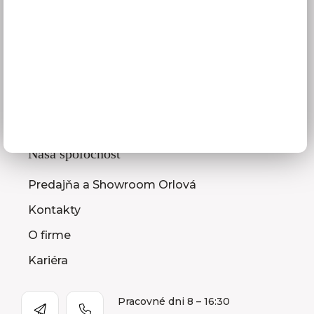
3D návrhy kuchýň
Zameranie kuchynskej linky
Zasielanie vzorkovníc
Montáž kuchýň a nábytku
Ako vybrať kuchyňu
Naša spoločnosť
Predajňa a Showroom Orlová
Kontakty
O firme
Kariéra
Pracovné dni 8 – 16:30