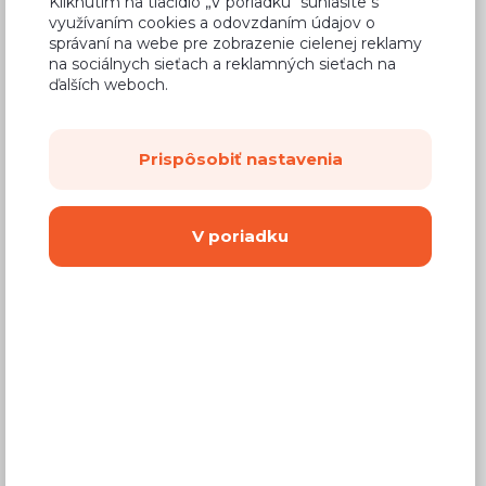
Kliknutím na tlačidlo „V poriadku“ súhlasíte s
30,49 €
Cena
využívaním cookies a odovzdaním údajov o
správaní na webe pre zobrazenie cielenej reklamy
(
24,79 €
bez DPH)
na sociálnych sieťach a reklamných sieťach na
ďalších weboch.
Dostupnosť:
Na objednávku
Záručná doba:
24 mesiacov
Prispôsobiť nastavenia
Doprava:
od 14,90 €
Dodacia lehota:
8 - 12 týždňov
V poriadku
Mám záujem o
montáž
Kúpiť
Vyberte si farbu korpusu
Kovanie s doživotnou zárukou
(BLUM,
Hettich, Aventos), tiché zatváranie dvierok