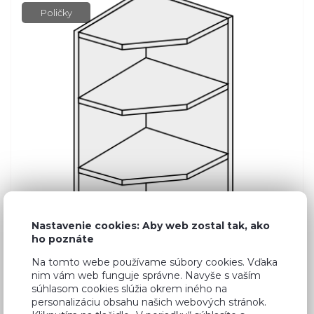
Poličky
Nastavenie cookies: Aby web zostal tak, ako
ho poznáte
Na tomto webe používame súbory cookies. Vďaka
nim vám web funguje správne. Navyše s vaším
súhlasom cookies slúžia okrem iného na
Bežná cena v štúdiách
50,81 €
personalizáciu obsahu našich webových stránok.