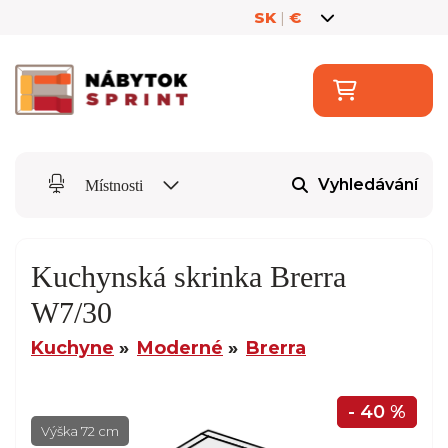
SK
|
€
Vyhledávání
Místnosti
Kuchynská skrinka Brerra
W7/30
Kuchyne
Moderné
Brerra
- 40 %
Výška 72 cm