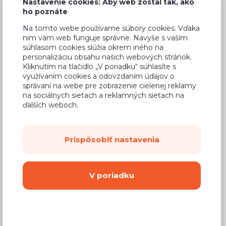
Nastavenie cookies: Aby web zostal tak, ako
128,86 €
Cena
ho poznáte
(
104,76 €
bez DPH)
Na tomto webe používame súbory cookies. Vďaka
nim vám web funguje správne. Navyše s vaším
súhlasom cookies slúžia okrem iného na
Dostupnosť:
Na objednávku
personalizáciu obsahu našich webových stránok.
Kliknutím na tlačidlo „V poriadku“ súhlasíte s
Záručná doba:
24 mesiacov
využívaním cookies a odovzdaním údajov o
Doprava:
od 14,90 €
správaní na webe pre zobrazenie cielenej reklamy
na sociálnych sieťach a reklamných sieťach na
Dodacia lehota:
8 - 12 týždňov
ďalších weboch.
Mám záujem o
montáž
Prispôsobiť nastavenia
Kúpiť
V poriadku
Vyberte si farbu korpusu
Kovanie s doživotnou zárukou
(BLUM,
Hettich, Aventos), tiché zatváranie dvierok