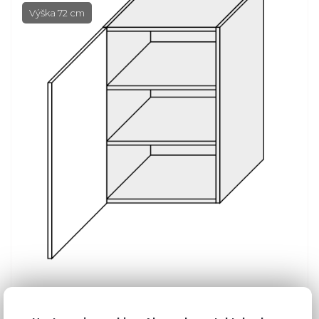
Výška 72 cm
Bežná cena v štúdiách
214,77 €