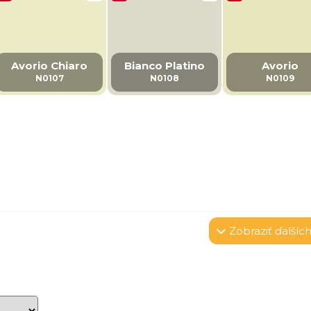
Avorio Chiaro
Bianco Platino
Avorio
N0107
N0108
N0109
Zobraziť
ďalších