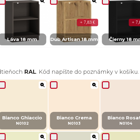
+ 7,83 €
+ 7,
Láva 18 mm
Dub Artisan 18 mm
Čierny 18 
odtieňoch
RAL
. Kód napíšte do poznámky v košíku.
Bianco Ghiaccio
Bianco Crema
Bianco Rosa
N0102
N0103
N0104