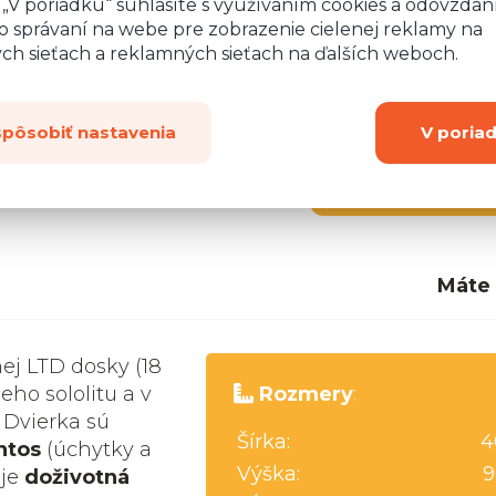
o „V poriadku“ súhlasíte s využívaním cookies a odovzda
o správaní na webe pre zobrazenie cielenej reklamy na
ych sieťach a reklamných sieťach na ďalších weboch.
spôsobiť nastavenia
V poria
Zobraziť
ďalších 2
Máte
nej LTD dosky (18
eho sololitu a v
Rozmery
:
 Dvierka sú
Šírka:
4
ntos
(úchytky a
Výška:
9
uje
doživotná