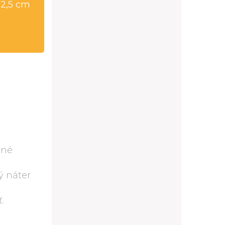
32,5 cm
ané
ný náter
o
.