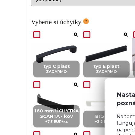
Vyberte si úchytky
typ C plast
typ E plast
ZADARMO
ZADARMO
Nasta
pozn
160 mm ÚCHYTKA
SCANTA - kov
BI 5 – kov
Na tom
+7,3 EUR/ks
+3,2 EUR/ks
funguje
na pers