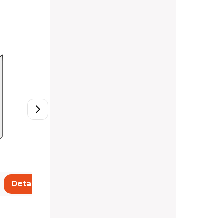
W2/30
90,65 €
Detail
Detail