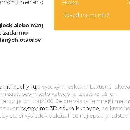
ystémom tlmeného
Hĺbka:
Návod na montáž
(lesk alebo mat)
.
e zadarmo
.
taných otvorov
.
ernú kuchyňu
s vysokým leskom? Luxusné lakov
m zástupcom tejto kategórie. Zostáva už len
 farby, je ich totiž 160. Je pre vás príjemnejší mat
plánovaní
vytvoríme 3D návrh kuchyne
, do ktoréh
y ste si výsledok dokázali čo najlepšie predstaviť