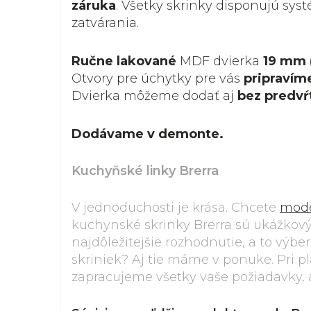
záruka
. Všetky skrinky disponujú s
zatvárania.
Ručne lakované
MDF dvierka
19 mm 
Otvory pre úchytky pre vás
pripravím
Dvierka môžeme dodať aj
bez predvŕ
Dodávame v demonte.
Kuchyňské linky Brerra
V jednoduchosti je krása. Chcete
mod
kuchynské skrinky Brerra sú ukážkový
najdôležitejšie rozhodnutie, a to výber
skriniek? Aj tie máme v ponuke. Pri 
zapracujeme všetky vaše požiadavky, ab