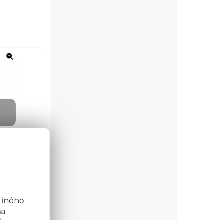
o
b
 iného
na