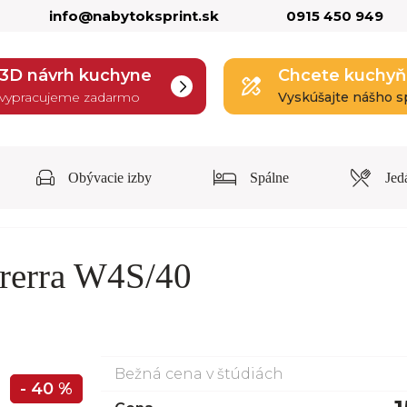
info@nabytoksprint.sk
0915 450 949
3D návrh kuchyne
Chcete kuchyň
vypracujeme zadarmo
Vyskúšajte nášho s
Obývacie izby
Spálne
Jed
rerra W4S/40
Bežná cena v štúdiách
- 40 %