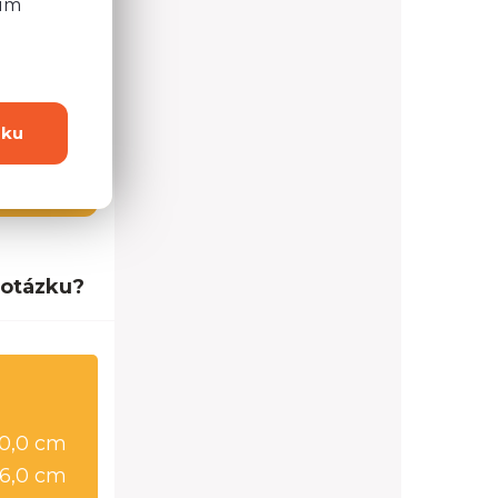
ním
dku
4 možností
 otázku?
0,0 cm
6,0 cm