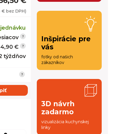
56,50 €
4 €
bez DPH)
jednávku
siacov
Inšpirácie pre
vás
14,90 €
12 týždňov
fotky od našich
zákazníkov
piť
3D návrh
zadarmo
vizualizácia kuchynskej
linky