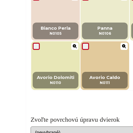
Bianco Perla
Panna
N0105
N0106
Avorio Dolomiti
Avorio Caldo
N0110
N0111
Zvoľte povrchovú úpravu dvierok