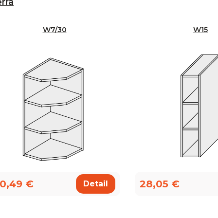
rra
W7/30
W15
0,49 €
28,05 €
Detail