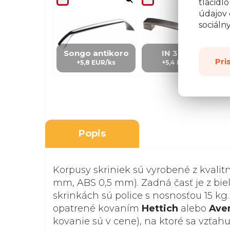
tlačidl
údajov 
sociáln
Songo antikoro
IN 3 – kov
Pri
+5,8 EUR/ks
+5,4 EUR/Ks
Popis
Korpusy skriniek sú vyrobené z kvalit
mm, ABS 0,5 mm). Zadná časť je z biel
skrinkách sú police s nosnosťou 15 kg.
opatrené kovaním
Hettich
alebo
Ave
kovanie sú v cene), na ktoré sa vzťah