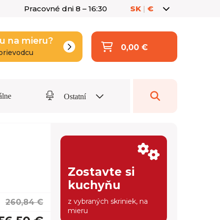
Pracovné dni 8 – 16:30
SK
|
€
u na mieru?
0,00 €
prievodcu
álne
Ostatní
Zostavte si
kuchyňu
z vybraných skriniek, na
260,84 €
mieru