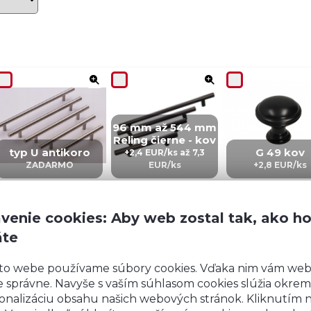
96 mm až 544 mm
Reling čierne - kov
typ U antikoro
G 49 kov
+2,4 EUR/ks až 7,3
ZADARMO
EUR/ks
+2,8 EUR/ks
venie cookies: Aby web zostal tak, ako h
áte
CZ 5 – kov
IN 5 – kov
ZI5 - KOV
to webe používame súbory cookies. Vďaka nim vám we
+4,02 EUR/ks
+4,02 EUR/ks
+6 EUR/ks
 správne. Navyše s vaším súhlasom cookies slúžia okrem
onalizáciu obsahu našich webových stránok. Kliknutím 