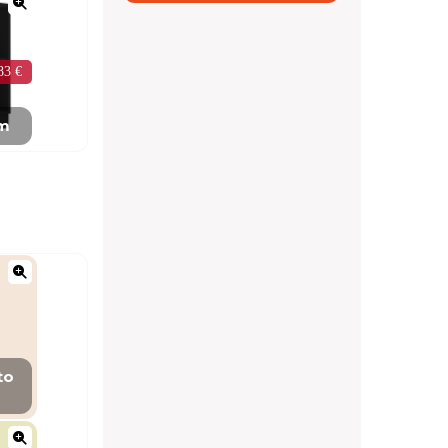
83 €
mm
to