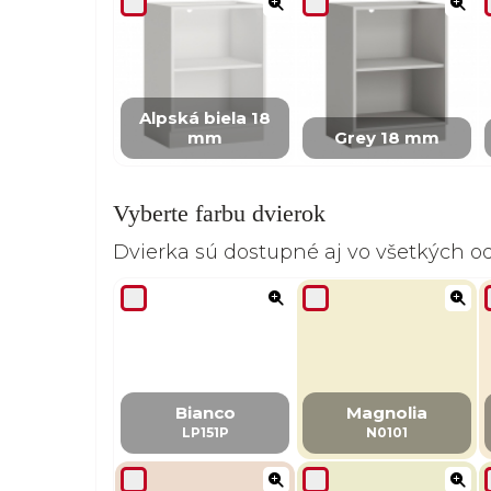
Alpská biela 18
mm
Grey 18 mm
Vyberte farbu dvierok
Dvierka sú dostupné aj vo všetkých 
Bianco
Magnolia
LP151P
N0101