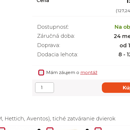
1
Cena
(
127,2
Dostupnosť:
Na ob
Záručná doba:
24 me
Doprava:
od 
Dodacia lehota:
8 - 
Mám záujem o
montáž
Kú
 Hettich, Aventos), tiché zatváranie dvierok