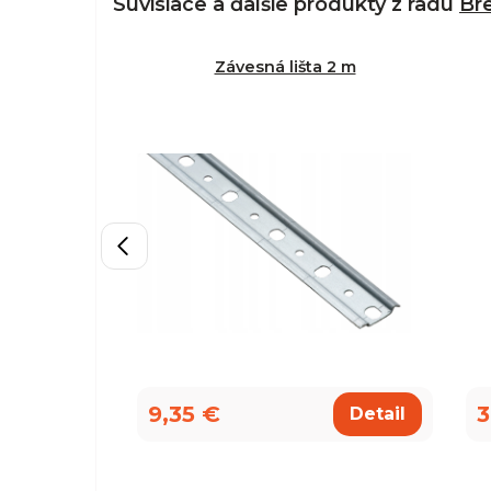
Súvisiace a ďalšie produkty z radu
Bre
Závesná lišta 2 m
9,35 €
3
Detail