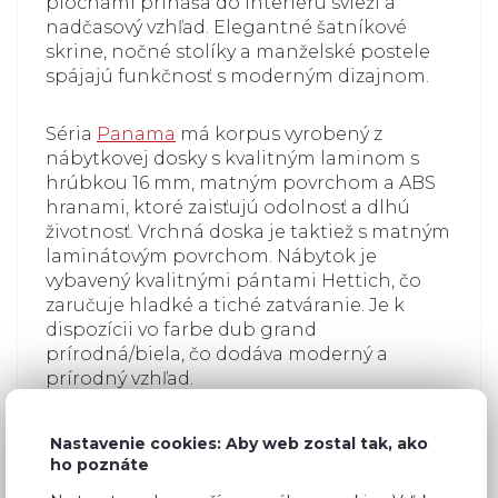
plochami prináša do interiéru svieži a
nadčasový vzhľad. Elegantné šatníkové
skrine, nočné stolíky a manželské postele
spájajú funkčnosť s moderným dizajnom.
Séria
Panama
má korpus vyrobený z
nábytkovej dosky s kvalitným laminom s
hrúbkou 16 mm, matným povrchom a ABS
hranami, ktoré zaisťujú odolnosť a dlhú
životnosť. Vrchná doska je taktiež s matným
laminátovým povrchom. Nábytok je
vybavený kvalitnými pántami Hettich, čo
zaručuje hladké a tiché zatváranie. Je k
dispozícii vo farbe dub grand
prírodná/biela, čo dodáva moderný a
prírodný vzhľad.
Nastavenie cookies: Aby web zostal tak, ako
ho poznáte