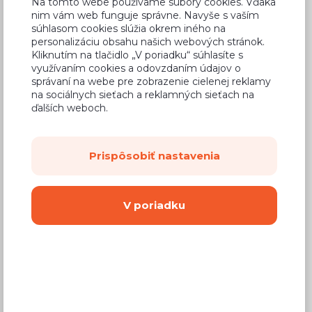
Na tomto webe používame súbory cookies. Vďaka
nim vám web funguje správne. Navyše s vaším
súhlasom cookies slúžia okrem iného na
personalizáciu obsahu našich webových stránok.
Kliknutím na tlačidlo „V poriadku“ súhlasíte s
využívaním cookies a odovzdaním údajov o
správaní na webe pre zobrazenie cielenej reklamy
na sociálnych sieťach a reklamných sieťach na
ďalších weboch.
Prispôsobiť nastavenia
V poriadku
Zobrazit filtry