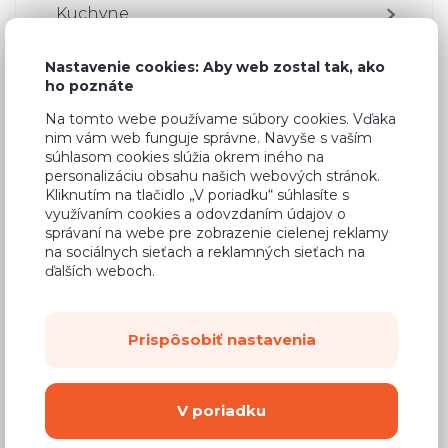
Kuchyne
Obývacie izby
Nastavenie cookies: Aby web zostal tak, ako
ho poznáte
Spálne
Na tomto webe používame súbory cookies. Vďaka
nim vám web funguje správne. Navyše s vaším
Detské izby
súhlasom cookies slúžia okrem iného na
personalizáciu obsahu našich webových stránok.
Jedálne
Kliknutím na tlačidlo „V poriadku“ súhlasíte s
využívaním cookies a odovzdaním údajov o
Barové stoličky
správaní na webe pre zobrazenie cielenej reklamy
na sociálnych sieťach a reklamných sieťach na
Jedálenské zostavy
ďalších weboch.
Stoly
Prispôsobiť nastavenia
Drevené stoly
Okrúhle stoly
V poriadku
Rozkladacie stoly