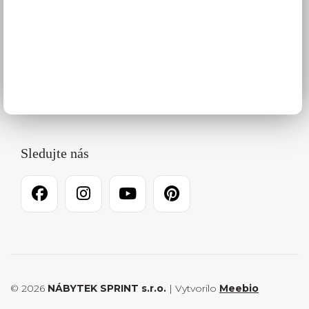
O firme
Kariéra
Pracovné dni 8 – 16:30
0915 450 949
Sledujte nás
© 2026
NÁBYTEK SPRINT s.r.o.
| Vytvorilo
Meebio